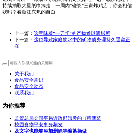
持续抽取大量纸巾揣走，一周内“碰瓷”三家炸鸡店，你会相信
我吗？看浙江东魁的自白
上一篇：
这意味着“一刀切”的产物难以满脚所
下一篇：
这也导致家庭饮水中的矿物质办理持久逗留正
在
关于我们
食品安全常识
食品安全动态
联系我们
为你推荐
监管总局会同平易近政部印发的《殡葬范
校园食物平安事务频发
及文字也能够添加删除等编纂操做