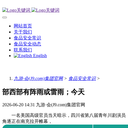
网站首页
关于我们
食品安全常识
食品安全动态
联系我们
English
九游·会(J9.com)集团官网
>
食品安全常识
>
部西部有阵雨或雷雨；今天
2026-06-20 14:31
九游·会(J9.com)集团官网
一名美国高级官员当天暗示，四川省第八届青年川剧演员
角逐正在南充拉开帷幕，