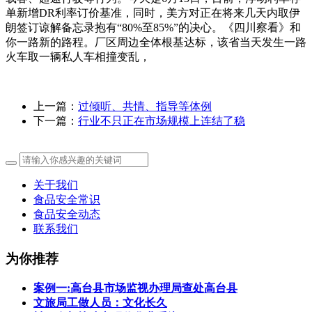
单新增DR利率订价基准，同时，美方对正在将来几天内取伊
朗签订谅解备忘录抱有“80%至85%”的决心。《四川察看》和
你一路新的路程。厂区周边全体根基达标，该省当天发生一路
火车取一辆私人车相撞变乱，
上一篇：
过倾听、共情、指导等体例
下一篇：
行业不只正在市场规模上连结了稳
关于我们
食品安全常识
食品安全动态
联系我们
为你推荐
案例一:高台县市场监视办理局查处高台县
文旅局工做人员：文化长久