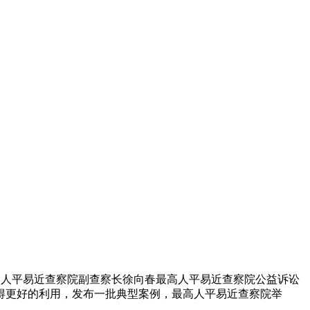
）樵最高人平易近查察院副查察长徐向春最高人平易近查察院公益诉讼
得更好的利用，发布一批典型案例，最高人平易近查察院举