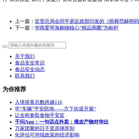
上一篇：
监管总局会同平易近政部印发的《殡葬范畴明码
下一篇：
华商爱琴海购物核心“精品商圈”为标杆
关于我们
食品安全常识
食品安全动态
联系我们
为你推荐
入境搭客总数跨越116
牢“车辆”平安防地——方下街道开展“
让全程参取食物平安监
千问App：一句话点外卖；俄农产物对华出
万家团聚的日子里选择辞别
化评估可持续政策的经济影响