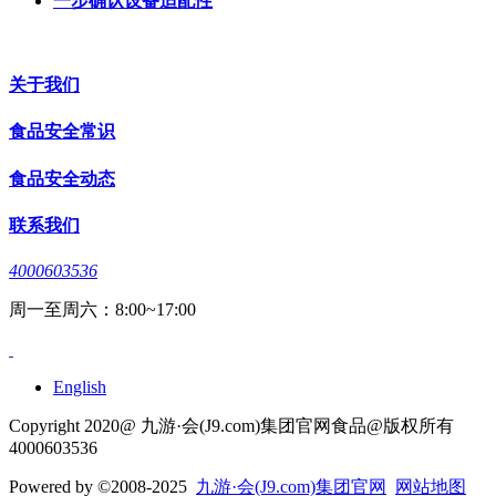
一步确认设备适配性
关于我们
食品安全常识
食品安全动态
联系我们
4000603536
周一至周六：8:00~17:00
English
Copyright 2020@ 九游·会(J9.com)集团官网食品@版权所有
4000603536
Powered by
©2008-2025
九游·会(J9.com)集团官网
网站地图