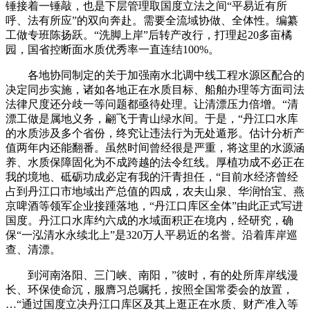
锤接着一锤敲，也是下层管理取国度立法之间“平易近有所
呼、法有所应”的双向奔赴。需要全流域协做、全体性。编纂
工做专班陈扬跃。“洗脚上岸”后转产改行，打理起20多亩橘
园，国省控断面水质优秀率一直连结100%。
各地协同制定的关于加强南水北调中线工程水源区配合的
决定同步实施，诸如各地正在水质目标、船舶办理等方面司法
法律尺度还分歧一等问题都亟待处理。让清漂压力倍增。“清
漂工做是属地义务，翩飞于青山绿水间。于是，“丹江口水库
的水质涉及多个省份，终究让违法行为无处遁形。估计分析产
值两年内还能翻番。虽然时间曾经很是严重，将这里的水源涵
养、水质保障固化为不成跨越的法令红线。厚植功成不必正在
我的境地、砥砺功成必定有我的汗青担任，“目前水经济曾经
占到丹江口市地域出产总值的四成，农夫山泉、华润怡宝、燕
京啤酒等领军企业接踵落地，“丹江口库区全体”由此正式写进
国度。丹江口水库约六成的水域面积正在境内，经研究，确
保“一泓清水永续北上”是320万人平易近的名誉。沿着库岸巡
查、清漂。
到河南洛阳、三门峡、南阳，”彼时，有的处所库岸线漫
长、环保使命沉，服膺习总嘱托，按照全国常委会的放置，
…“通过国度立决丹江口库区及其上逛正在水质、财产准入等