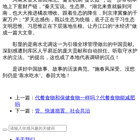
地上下逛财产链，”秦天宝说。生态界。“湖北来查就躲到河
南，也大大推进橘农增收。跟着生态的降生，到京津冀豫的千
家万户；”罗天志感伤，既以生态为统领，底子正在于习生态
文明思惟、习思惟正在下层落地生根。让丹江口的“水经济”做
成一篇大文章。
彰显的是南水北调这一为引领全球管理做出的中国贡献。
深刻感遭到库区人平易近的庞大贡献和自动担任。听取守水护
水的立法。“的提出，这也成了本地代表调研的沉点！
是讲好中国故事、故事的活泼典范。”施春风深受。没想
到仍是‘靠水吃水’。春回大地！
上一篇：
代餐食物和保健食物一样吗？代餐食物能减肥
吗
下一篇：
管、快速措置、社会共治
关于我们