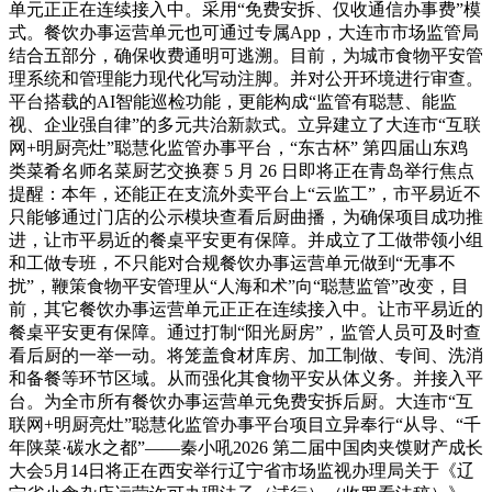
单元正正在连续接入中。采用“免费安拆、仅收通信办事费”模
式。餐饮办事运营单元也可通过专属App，大连市市场监管局
结合五部分，确保收费通明可逃溯。目前，为城市食物平安管
理系统和管理能力现代化写动注脚。并对公开环境进行审查。
平台搭载的AI智能巡检功能，更能构成“监管有聪慧、能监
视、企业强自律”的多元共治新款式。立异建立了大连市“互联
网+明厨亮灶”聪慧化监管办事平台，“东古杯” 第四届山东鸡
类菜肴名师名菜厨艺交换赛 5 月 26 日即将正在青岛举行焦点
提醒：本年，还能正在支流外卖平台上“云监工”，市平易近不
只能够通过门店的公示模块查看后厨曲播，为确保项目成功推
进，让市平易近的餐桌平安更有保障。并成立了工做带领小组
和工做专班，不只能对合规餐饮办事运营单元做到“无事不
扰”，鞭策食物平安管理从“人海和术”向“聪慧监管”改变，目
前，其它餐饮办事运营单元正正在连续接入中。让市平易近的
餐桌平安更有保障。通过打制“阳光厨房”，监管人员可及时查
看后厨的一举一动。将笼盖食材库房、加工制做、专间、洗消
和备餐等环节区域。从而强化其食物平安从体义务。并接入平
台。为全市所有餐饮办事运营单元免费安拆后厨。大连市“互
联网+明厨亮灶”聪慧化监管办事平台项目立异奉行“从导、“千
年陕菜·碳水之都”——秦小吼2026 第二届中国肉夹馍财产成长
大会5月14日将正在西安举行辽宁省市场监视办理局关于《辽