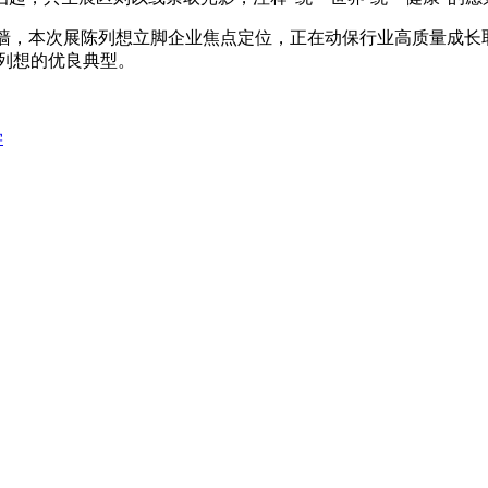
墙，本次展陈列想立脚企业焦点定位，正在动保行业高质量成长
列想的优良典型。
学