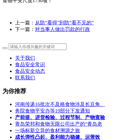
食物平安尺度1750项！
上一篇：
从防“看得”到防“看不见的”
下一篇：
对当事人做出罚款的行政
关于我们
食品安全常识
食品安全动态
联系我们
为你推荐
河南传递16批次不及格食物涉及长豆角、
务院食物平安办等19部分下发通知
产前提、进货检验、过程节制、产物查验
青岛荣邦和食物无限公司出产的“青岛老
一场标新立异的食材溯源之旅
成长弹性凸起、盈利能力稳健、运营效