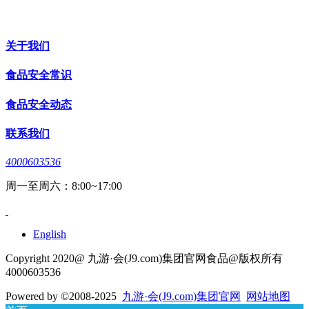
关于我们
食品安全常识
食品安全动态
联系我们
4000603536
周一至周六：8:00~17:00
English
Copyright 2020@ 九游·会(J9.com)集团官网食品@版权所有
4000603536
Powered by
©2008-2025
九游·会(J9.com)集团官网
网站地图