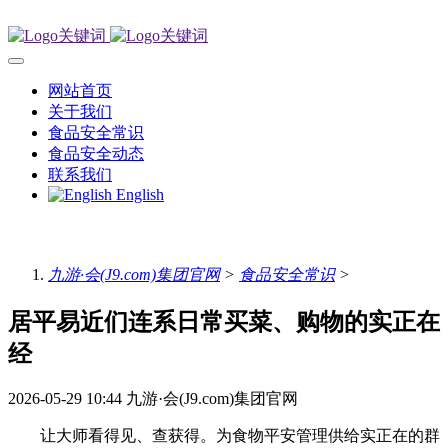
网站首页
关于我们
食品安全常识
食品安全动态
联系我们
English
九游·会(J9.com)集团官网
>
食品安全常识
>
居平易近们连系日常买菜、购物的实正在
经
2026-05-29 10:44
九游·会(J9.com)集团官网
让大师看得见、查获得。为食物平安管理供给实正在的群