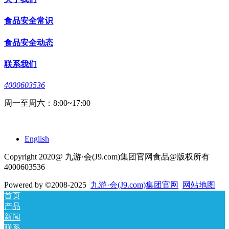
食品安全常识
食品安全动态
联系我们
4000603536
周一至周六：8:00~17:00
English
Copyright 2020@ 九游·会(J9.com)集团官网食品@版权所有
4000603536
Powered by
©2008-2025
九游·会(J9.com)集团官网
网站地图
首页
产品
新闻
联系