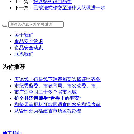
上一篇：
快速结构趋向品类
下一篇：
已按法式移交至法律大队做进一步
关于我们
食品安全常识
食品安全动态
联系我们
为你推荐
无论线上仍是线下消费都要选择证照齐备
市纪委监委、市教育局、市发改委、市、
市广泛全国三十多个省市地域
护全县泛博师生“舌尖上的平安”
和坚果等原料可能因适宜的水分和温度前
从管部分为福建省市场监视办理
关于我们