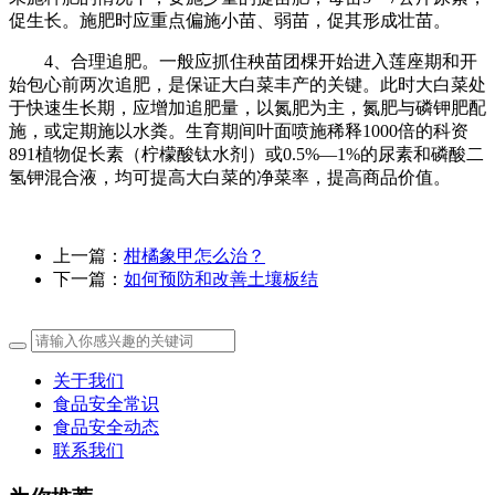
促生长。施肥时应重点偏施小苗、弱苗，促其形成壮苗。
4、合理追肥。一般应抓住秧苗团棵开始进入莲座期和开
始包心前两次追肥，是保证大白菜丰产的关键。此时大白菜处
于快速生长期，应增加追肥量，以氮肥为主，氮肥与磷钾肥配
施，或定期施以水粪。生育期间叶面喷施稀释1000倍的科资
891植物促长素（柠檬酸钛水剂）或0.5%―1%的尿素和磷酸二
氢钾混合液，均可提高大白菜的净菜率，提高商品价值。
上一篇：
柑橘象甲怎么治？
下一篇：
如何预防和改善土壤板结
关于我们
食品安全常识
食品安全动态
联系我们