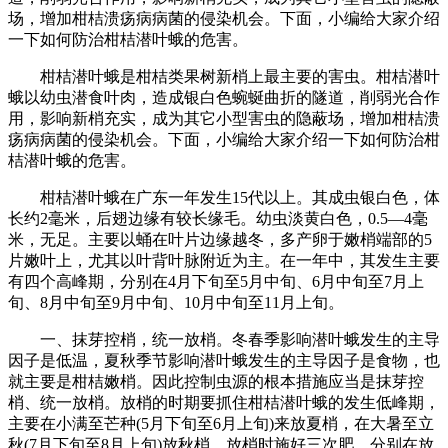
场，增加柑桔溃疡病病菌的侵染机会。下面，小编给大家介绍
一下如何防治柑桔潜叶蛾的危害。
柑桔潜叶蛾是柑桔类果树新梢上最主要的害虫。柑桔潜叶
蛾以幼虫潜食叶肉，造成银白色蜿蜒曲折的隧道，削弱光合作
用，影响新梢充实，成为其它小型害虫的隐蔽场，增加柑桔溃
疡病病菌的侵染机会。下面，小编给大家介绍一下如何防治柑
桔潜叶蛾的危害。
柑桔潜叶蛾在广东一年发生15代以上。其成虫银白色，体
长约2毫米，后翅边缘有较长缘毛。幼虫淡黄白色，0.5—4毫
米，无足。主要以蛹在叶片边缘越冬，多产卵于嫩梢端部的5
片嫩叶上，尤其以叶背叶脉附近为主。在一年中，其发生主要
有四个高峰期，分别在4月下旬至5月中旬、6月中旬至7月上
旬、8月中旬至9月中旬、10月中旬至11月上旬。
一、抹芽控梢，统一放梢。冬春季影响潜叶蛾发生的主导
因子是低温，夏秋季节影响潜叶蛾发生的主导因子是食物，也
就主要是柑桔嫩梢。因此控制虫源的根本措施应当是抹芽控
梢、统一放梢。放梢的时期要抓住柑桔潜叶蛾的发生低峰期，
主要在小满至芒种(5月下旬至6月上旬)来放夏梢，在大暑至立
秋(7月下旬至8月上旬)放秋梢。放梢时施好三次肥，分别在放