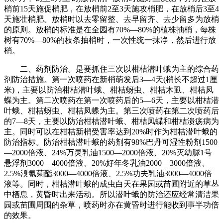
梢前15天施促梢肥，在放梢前2至3天施攻梢肥，在放梢后3至4
天施壮梢肥。放梢时以去零留整、去早留齐、去少留多为放梢
的原则。放梢的标准是在全园有70%—80%的植株抽梢，每株
树有70%—80%的枝条抽梢时，一次性统一抹净，然后进行放
梢。
二、药剂防治。是要抓住三次以柑桔潜叶蛾为主的综合药
剂防治措施。第一次喷药在新梢萌发后3—4天(梢长不超过1厘
米)，主要以防治柑桔潜叶蛾、柑桔蚜虫、柑桔木虱、柑桔凤
蝶为主。第二次喷药在第一次喷药后的5—6天，主要以柑桔潜
叶蛾、柑桔蚜虫、柑桔凤蝶为主。第三次喷药在第二次喷药后
的7—8天，主要以防治柑桔潜叶蛾、柑桔凤蝶和柑桔溃疡病为
主。同时可以在柑桔新梢受害率达到20%时作为柑桔潜叶蛾的
防治指标。防治柑桔潜叶蛾的药剂有98%巴丹可湿性粉剂1500
—2000倍液、24%万灵乳油1500—2000倍液、20%灭幼脲1号
悬浮剂3000—4000倍液、20%好年冬乳油2000—3000倍液、
2.5%溴氰菊酯3000—4000倍液、2.5%功夫乳油3000—4000倍
液等。同时，柑桔潜叶蛾的成虫白天在果园或苗圃附近的草丛
中栖息，黄昏时出来活动。所以潜叶蛾的防治还应经常清洁果
园或苗圃周围的杂草，喷药时亦在黄昏时进行能收到事半功倍
的效果。