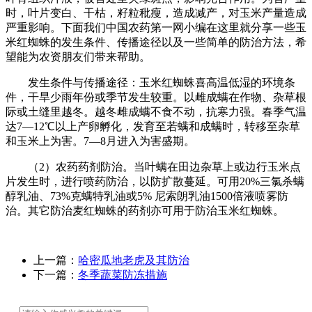
时，叶片变白、干枯，籽粒秕瘦，造成减产，对玉米产量造成
严重影响。下面我们中国农药第一网小编在这里就分享一些玉
米红蜘蛛的发生条件、传播途径以及一些简单的防治方法，希
望能为农资朋友们带来帮助。
发生条件与传播途径：玉米红蜘蛛喜高温低湿的环境条
件，干旱少雨年份或季节发生较重。以雌成螨在作物、杂草根
际或土缝里越冬。越冬雌成螨不食不动，抗寒力强。春季气温
达7—12℃以上产卵孵化，发育至若螨和成螨时，转移至杂草
和玉米上为害。7—8月进入为害盛期。
（2）农药药剂防治。当叶螨在田边杂草上或边行玉米点
片发生时，进行喷药防治，以防扩散蔓延。可用20%三氯杀螨
醇乳油、73%克螨特乳油或5% 尼索朗乳油1500倍液喷雾防
治。其它防治麦红蜘蛛的药剂亦可用于防治玉米红蜘蛛。
上一篇：
哈密瓜地老虎及其防治
下一篇：
冬季蔬菜防冻措施