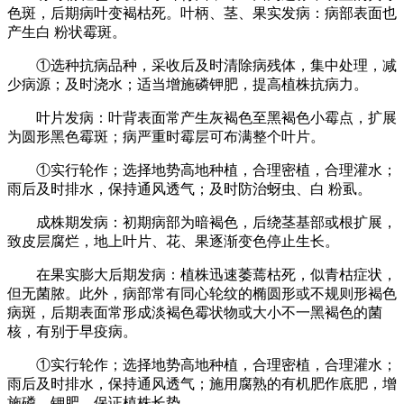
色斑，后期病叶变褐枯死。叶柄、茎、果实发病：病部表面也
产生白 粉状霉斑。
①选种抗病品种，采收后及时清除病残体，集中处理，减
少病源；及时浇水；适当增施磷钾肥，提高植株抗病力。
叶片发病：叶背表面常产生灰褐色至黑褐色小霉点，扩展
为圆形黑色霉斑；病严重时霉层可布满整个叶片。
①实行轮作；选择地势高地种植，合理密植，合理灌水；
雨后及时排水，保持通风透气；及时防治蚜虫、白 粉虱。
成株期发病：初期病部为暗褐色，后绕茎基部或根扩展，
致皮层腐烂，地上叶片、花、果逐渐变色停止生长。
在果实膨大后期发病：植株迅速萎蔫枯死，似青枯症状，
但无菌脓。此外，病部常有同心轮纹的椭圆形或不规则形褐色
病斑，后期表面常形成淡褐色霉状物或大小不一黑褐色的菌
核，有别于早疫病。
①实行轮作；选择地势高地种植，合理密植，合理灌水；
雨后及时排水，保持通风透气；施用腐熟的有机肥作底肥，增
施磷、钾肥，保证植株长势。