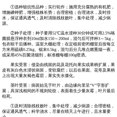
①选种较抗性品种；实行轮作；施用充分腐熟的有机肥，
增施磷钾肥，增强植株长势；合理密植；合理浇水，及时排
水，保证通风透气；及时清除残枝败叶，集中处理，减少病
源。
②种子处理：种子要用52℃温水浸种30分钟或可用2.5%咯
菌腈悬浮种衣剂10ml加水150～200ml，混匀后可拌种3～5kg，
包衣晾干后播种。温室大棚处理：在定植前密闭棚室后按每立
方米用硫磺0.25kg、锯末0.5kg，混匀后分几堆点燃熏烟一夜，
或采用45%百菌清烟剂，标准棚每棚100g喷洒。
果实受害：侵染由残留的花及花托向果实或果柄扩展，果
皮有灰白色水浸状病斑，变软腐烂；以后在果面、花萼及果柄
上出现大量灰褐色霉层，果实失水僵化。
茎叶受害：病斑始见于叶片，由边缘向里呈“V”字形扩
展，具深浅相间的不规则轮纹，表面着生少量灰霉，叶片最后
枯死。
①及时清除残枝败叶，集中处理，减少病源；合理密植，
保证通风透气；科学浇水，尽量在晴天上午进行，且水量要
小。