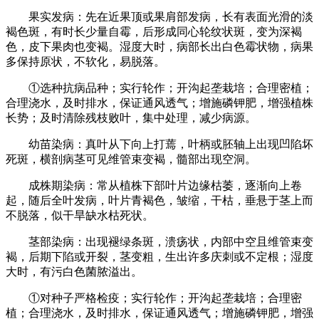
果实发病：先在近果顶或果肩部发病，长有表面光滑的淡
褐色斑，有时长少量自霉，后形成同心轮纹状斑，变为深褐
色，皮下果肉也变褐。湿度大时，病部长出白色霉状物，病果
多保持原状，不软化，易脱落。
①选种抗病品种；实行轮作；开沟起垄栽培；合理密植；
合理浇水，及时排水，保证通风透气；增施磷钾肥，增强植株
长势；及时清除残枝败叶，集中处理，减少病源。
幼苗染病：真叶从下向上打蔫，叶柄或胚轴上出现凹陷坏
死斑，横剖病茎可见维管束变褐，髓部出现空洞。
成株期染病：常从植株下部叶片边缘枯萎，逐渐向上卷
起，随后全叶发病，叶片青褐色，皱缩，干枯，垂悬于茎上而
不脱落，似干旱缺水枯死状。
茎部染病：出现褪绿条斑，溃疡状，内部中空且维管束变
褐，后期下陷或开裂，茎变粗，生出许多庆刺或不定根；湿度
大时，有污白色菌脓溢出。
①对种子严格检疫；实行轮作；开沟起垄栽培；合理密
植；合理浇水，及时排水，保证通风透气；增施磷钾肥，增强