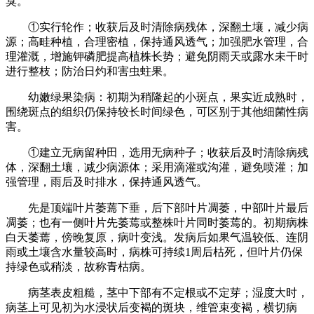
臭。
①实行轮作；收获后及时清除病残体，深翻土壤，减少病
源；高畦种植，合理密植，保持通风透气；加强肥水管理，合
理灌溉，增施钾磷肥提高植株长势；避免阴雨天或露水未干时
进行整枝；防治日灼和害虫蛀果。
幼嫩绿果染病：初期为稍隆起的小斑点，果实近成熟时，
围绕斑点的组织仍保持较长时间绿色，可区别于其他细菌性病
害。
①建立无病留种田，选用无病种子；收获后及时清除病残
体，深翻土壤，减少病源体；采用滴灌或沟灌，避免喷灌；加
强管理，雨后及时排水，保持通风透气。
先是顶端叶片萎蔫下垂，后下部叶片凋萎，中部叶片最后
凋萎；也有一侧叶片先萎蔫或整株叶片同时萎蔫的。初期病株
白天萎蔫，傍晚复原，病叶变浅。发病后如果气温较低、连阴
雨或土壤含水量较高时，病株可持续1周后枯死，但叶片仍保
持绿色或稍淡，故称青枯病。
病茎表皮粗糙，茎中下部有不定根或不定芽；湿度大时，
病茎上可见初为水浸状后变褐的斑块，维管束变褐，横切病