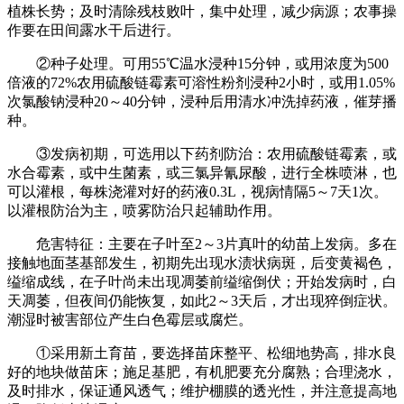
植株长势；及时清除残枝败叶，集中处理，减少病源；农事操
作要在田间露水干后进行。
②种子处理。可用55℃温水浸种15分钟，或用浓度为500
倍液的72%农用硫酸链霉素可溶性粉剂浸种2小时，或用1.05%
次氯酸钠浸种20～40分钟，浸种后用清水冲洗掉药液，催芽播
种。
③发病初期，可选用以下药剂防治：农用硫酸链霉素，或
水合霉素，或中生菌素，或三氯异氰尿酸，进行全株喷淋，也
可以灌根，每株浇灌对好的药液0.3L，视病情隔5～7天1次。
以灌根防治为主，喷雾防治只起辅助作用。
危害特征：主要在子叶至2～3片真叶的幼苗上发病。多在
接触地面茎基部发生，初期先出现水渍状病斑，后变黄褐色，
缢缩成线，在子叶尚未出现凋萎前缢缩倒伏；开始发病时，白
天凋萎，但夜间仍能恢复，如此2～3天后，才出现猝倒症状。
潮湿时被害部位产生白色霉层或腐烂。
①采用新土育苗，要选择苗床整平、松细地势高，排水良
好的地块做苗床；施足基肥，有机肥要充分腐熟；合理浇水，
及时排水，保证通风透气；维护棚膜的透光性，并注意提高地