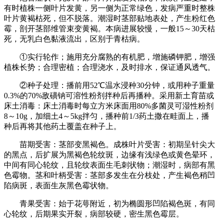
有时植株一侧叶片发黄，另一侧为正常绿色，发病严重时整株
叶片黄褐枯死，但不脱落。潮湿时茎部贴地表处，产生粉红色
霉，剖开茎部维管束变黄褐。本病进展较慢，一般15～30天枯
死，无乳白色黏液流出，区别于青枯病。
①实行轮作；施用充分腐熟的有机肥，增施磷钾肥，增强
植株长势；合理密植；合理浇水，及时排水，保证通风透气。
②种子处理：播前用52℃温水浸种30分钟，或用种子重量
0.3%的70%敌磺钠可溶性粉剂拌种后再播种。采用新土育苗或
床土消毒：床土消毒时每立方米床面用80%多菌灵可湿性粉剂
8～10g，加细土4～5kg拌匀，播种前1/3药土撒在畦面上，播
种后再将其他药土覆盖在种子上。
苗期受害：茎部变黑褐色。成株叶片受害：初期呈针尖大
的黑点，后扩展为黑褐色轮纹斑，边缘有浅绿色或黄色晕环，
中间有同心轮纹，且轮纹表面生毛刺状物；潮湿时，病部有黑
色霉物。茎和叶柄受害：茎部多发生在分枝处，产生褐色稍凹
陷病斑，表面生灰黑色霉状物。
青果受害：始于花萼附近，初为椭圆形凹陷褐色斑，有同
心轮纹，后期果实开裂，病部较硬，密生黑色霉层。