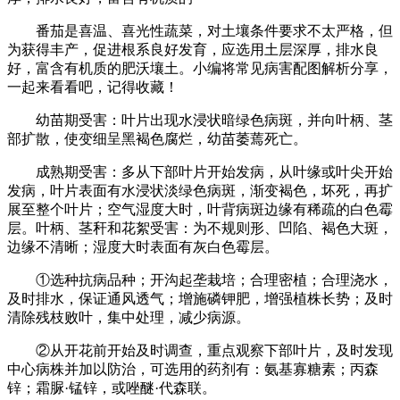
番茄是喜温、喜光性蔬菜，对土壤条件要求不太严格，但
为获得丰产，促进根系良好发育，应选用土层深厚，排水良
好，富含有机质的肥沃壤土。小编将常见病害配图解析分享，
一起来看看吧，记得收藏！
幼苗期受害：叶片出现水浸状暗绿色病斑，并向叶柄、茎
部扩散，使变细呈黑褐色腐烂，幼苗萎蔫死亡。
成熟期受害：多从下部叶片开始发病，从叶缘或叶尖开始
发病，叶片表面有水浸状淡绿色病斑，渐变褐色，坏死，再扩
展至整个叶片；空气湿度大时，叶背病斑边缘有稀疏的白色霉
层。叶柄、茎秆和花絮受害：为不规则形、凹陷、褐色大斑，
边缘不清晰；湿度大时表面有灰白色霉层。
①选种抗病品种；开沟起垄栽培；合理密植；合理浇水，
及时排水，保证通风透气；增施磷钾肥，增强植株长势；及时
清除残枝败叶，集中处理，减少病源。
②从开花前开始及时调查，重点观察下部叶片，及时发现
中心病株并加以防治，可选用的药剂有：氨基寡糖素；丙森
锌；霜脲·锰锌，或唑醚·代森联。