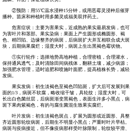
②预防：用55℃温水浸种15分钟，或用恶霉灵浸种后催芽
播种。苗床和种植时用多菌灵或福美双拌药土。
危害症状：主要为害果实，近成熟的果实最易发病，也可
为害叶片和茎部。果实染病：果面上产生圆形或椭圆形、褐
色、稍凹陷、边缘整齐的病斑，后病斑扩大并互相联合成大斑
块，后期病果腐烂；湿度大时，病斑上生出黑褐色霉状物。
①实行轮作；选择地势高地种植，合理密植，合理灌水，
保持通风透气；及时清除田间病残体，翻耕土壤，减少病源；
加强肥水管理，适时追肥和喷施叶面肥，提高植株长势，减轻
发病。
果实发病：初生淡褐色至褐色凹陷斑，扩大后可发展到果
面的1/3，病斑不软腐，略收缩干皱，具轮纹；湿度大时，可
长出白色菌丝层，后病斑渐变黑褐色，表面生许多小黑点，病
斑下果肉紫褐色，有的与腐生菌混生致果实腐烂。
叶片发病：初生淡褐色斑点，扩展为圆形或近圆形、具整
齐近圆形轮纹病斑，后期生不明显小黑点；严重时叶片早枯。
病斑与疫病接近，但不像疫病那样受叶脉限制，轮纹较平滑、