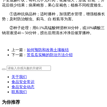
下变成蕨叶状，有时几乎无叶肉；花瓣增大，形成“巨花”，开
花后很少结果；病果畸形，果心呈褐色；植株不同程度矮生。
①选种抗病品种；适时播种，加强肥水管理，增强植株长
势；及时防治蚜虫、蓟马、白 粉虱等为害。
②种子处理：用0.1%高锰酸钾浸种30分钟，或10%磷酸三
钠溶液浸40～50分钟，捞出后用清水冲净后催芽播种。
上一篇：
如何预防和改善土壤板结
下一篇：
苦瓜瓜实蝇的防治方法介绍
关于我们
食品安全常识
食品安全动态
联系我们
为你推荐