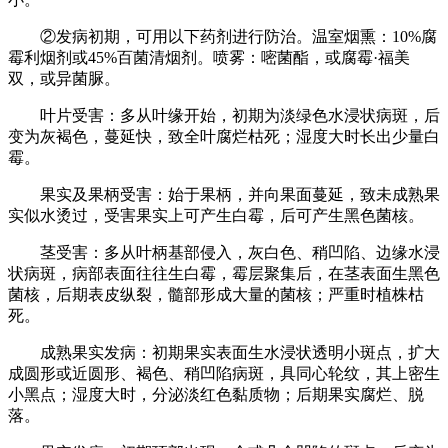
②发病初期，可用以下药剂进行防治。温室烟熏：10%腐
霉利烟剂或45%百菌清烟剂。喷雾：嘧菌酯，或腐霉·福美
双，或异菌脲。
叶片受害：多从叶缘开始，初期为淡绿色水浸状病斑，后
变为灰褐色，蔓延快，致全叶腐烂枯死；湿度大时长出少量白
霉。
果实及果柄受害：始于果柄，并向果面蔓延，致未成熟果
实似水烫过，受害果实上可产生白霉，后可产生黑色菌核。
茎受害：多从叶柄基部侵入，灰白色、稍凹陷、边缘水浸
状病斑，病部表面往往生白霉，霉层聚集后，在茎表面生黑色
菌核，后期表皮纵裂，髓部形成大量的菌核；严重时植株枯
死。
成熟果实发病：初期果实表面生水浸状透明小斑点，扩大
成圆形或近圆形、褐色、稍凹陷病斑，具同心轮纹，其上密生
小黑点；湿度大时，分泌淡红色黏质物；后期果实腐烂、脱
落。