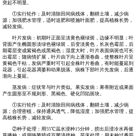
突起不明显。
①实行轮作；及时清除田间病残体，翻耕土壤，减少病
源；加强肥水管理，适时追肥和喷施叶面肥，提高植株长势，
减轻发病。
叶片发病：初期叶正面呈淡黄色褪绿斑，边缘不明显；叶
背面产生椭圆形淡绿色褪绿斑，后变淡黄色，长灰色霉层，后
期霉层变成紫褐色或黑褐色；湿度大时，叶片表面病斑也可长
出霉层；随病情扩展，叶片由下向上逐渐卷曲，使整株叶片呈
黄褐色干枯，发病严重时可引起全株叶片卷曲，有时能蔓延到
花器，引起花器凋萎和幼果脱落。病株下部叶片先发病，后逐
渐向上蔓延。
茎发病：症状常与叶片类似。果实发病：果蒂附近或果面
产生圆形至不规则形、黑褐色、硬化凹陷斑块。
①实行轮作；及时清除田间病残体，翻耕土壤，减少病
源；合理密植，保持通风透气，降低湿度；加强肥水管理，提
高植株长势，减轻发病。
②种子处理：用55℃温水浸种15分钟，捞出后浸冷水再催
芽播种；或用咯菌腈或百菌清拌种。苗床处理：用未种过番茄