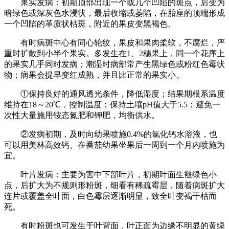
果实发病：初期顶部出现一个或几个凹陷的斑点，后变为
暗绿色或深灰色水浸状，最后收缩或萎陷，在胎座的顶端形成
一个凹陷的革质状枯斑，附近的果皮变黑褐色。
有时病斑中心有同心轮纹，果皮和果肉柔软，不腐烂，严
重时扩散到小半个果实。多发生在1、2穗果上，同一个花序上
的果实几乎同时发病；潮湿时病部常产生黑绿色或粉红色霉状
物；病果会提早变红成熟，并且比正常的果实小。
①保持良好的通风透光条件，降低湿度；结果期根系温度
维持在18～20℃，控制温度；保持土壤pH值大于5.5；避免一
次性大量施用铵态氮肥和钾肥，均衡供水。
②发病初期，及时向幼果喷施0.4%的氯化钙水溶液，也
可以用美林高效钙。在番茄幼果坐果后一周到一个月内喷施为
宜。
叶片发病：主要为害中下部叶片，初期叶面生褪绿色小
点，后扩大为不规则形粉斑，细看有稀疏霉层，随着病斑扩大
连片或覆盖全叶面，白色霉层逐渐明显，致全叶变褐干枯而
死。
有时粉斑也可发生于叶背面，叶正面为边缘不明显的黄绿