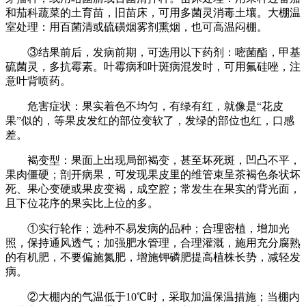
和茄科蔬菜的土育苗，旧苗床，可用多菌灵消毒土壤。大棚温
室处理：用百菌清或硫磺烟雾剂熏烟，也可高温闷棚。
③结果前后，发病前期，可选用以下药剂：嘧菌酯，甲基
硫菌灵，多抗霉素。叶霉病和叶斑病混发时，可用氟硅唑，注
意叶背喷药。
危害症状：果实着色不均匀，有绿有红，就像是“花皮
果”似的，等果皮发红的部位变软了，发绿的部位也红，口感
差。
褐变型：果面上出现局部褐变，甚至坏死斑，凹凸不平，
果肉僵硬；剖开病果，可发现果皮里的维管束呈茶褐色条状坏
死、果心变硬或果皮变褐，成空腔；常发生在果实的背光面，
且下位花序的果实比上位的多。
①实行轮作；选种不易发病的品种；合理密植，增加光
照，保持通风透气；加强肥水管理，合理灌溉，施用充分腐熟
的有机肥，不要偏施氮肥，增施钾磷肥提高植株长势，减轻发
病。
②大棚内的气温低于10℃时，采取加温保温措施；当棚内