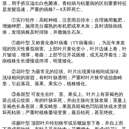
茎，用手挤压溢出白色菌液。青枯病与枯萎病的区别重要特征
是发鬓迅速，严重的病株7～8天即死亡。
①实行轮作；高畦种植，注意雨后排水；合理施用氮肥，
增施钾肥，施用充分腐熟的有机肥或草木灰；及时清除病残
体，发现病株及时排除，并撒施生石灰。
①曲叶型 又称黄化卷叶病毒（TY病毒病），为近年来发
现的毁灭性番茄病害。上部叶片黄化变小，叶片边缘上卷，叶
片皱缩，增厚，卷曲；上部节位开花困难，或无花序着生；染
病植株生长缓慢或停滞，明显矮化。
②花叶型 为最常见的症状。叶片出现黄绿相间或深绿、
浅绿相间的斑驳，有时叶脉透明；严重时叶片狭窄或扭曲畸
形，引起落花、落果。果实小，植株矮化。
③条斑型 可发生在叶、茎、果实上。叶片上有茶褐色的
斑点或云纹斑，有的叶脉坏死，并由主脉向支脉发展；茎蔓上
呈褐色长条形斑；果实畸形，果面具暗褐色凹陷斑块或水烫状
坏死枯斑；严重时植株萎缩变黄，最后枯死，甚至绝收。
④蕨叶型 顶部叶片特别狭窄或呈螺旋形下卷，并自上而