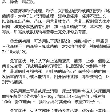
温，降低土壤湿度。
②苗床和种子处理。种子：采用温汤浸种或药剂浸种（咯
菌腈等）对种子进行消毒处理，浸种后催芽，催芽不宜过长，
以免降低出苗率。苗床：用营养钵育苗，营养土配制需选优质
田园土和充分腐熟的有机肥，加上适量磷酸二铵、草木灰、恶
霉灵、甲霜灵或敌磺钠与营养土充分拌匀后育苗。
③发病初期，可选用以下药剂防治：烯酰·锰锌； 甲霜灵
＋代森联干；丙森锌＋氟嘧菌酯；对水均匀喷雾，视病情间隔
7～10天喷1次。
危害症状：叶片从下向上逐渐变黄、萎蔫、上卷；侧脉之
间首先变黄，形成明显的楔形黄斑，以后逐渐扩大到整个叶
片，最后病叶变褐枯死，但叶柄的绿色仍可保持较长的时间；
发病重的结果小或不能结果。剖开病株茎部，导管变褐色，区
别于枯萎病。
②采用新土育苗或床土消毒，床土消毒时每立方米床面用
80%多菌灵可湿性粉剂8～10g，加细土4～5kg拌匀，播种前
1/3药土撒在畦面上，播种后再将其他药土覆盖在种子上。
危害症状：先从下部叶片开始发黄枯死，依次向上蔓延，