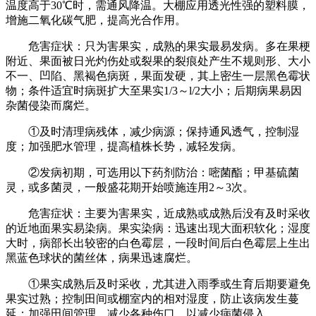
温度高于30℃时，需通风降温。大棚应用透光性强的塑料膜，
增施二氧化碳气肥，提高光合作用。
危害症状：只为害果实，成熟的果实最易发病。多在果梗
附近、果面被日光灼伤处或裂果的裂痕处产生不规则形、大小
不一、凹陷、黑褐色病斑，果面发硬，其上密生一层黑色霉状
物；条件适宜时病斑扩大至果实1/3～l/2大小；后期病果易因
杂菌侵染而腐烂。
①及时清理病残体，减少病源；保持通风透气，控制湿
度；加强肥水管理，提高植株长势，减轻发病。
②发病初期，可选用以下药剂防治：嘧菌酯；甲基硫菌
灵，或多菌灵，一般盛花期开始喷施连用2～3次。
危害症状：主要为害果实，近成熟或成熟后没有及时采收
的近地面果实易染病。果实染病：迅速出现大面积软化；湿度
大时，病部长出较密的白色霉层，一段时间后白色霉层上生出
黑蓝色球状的菌丝体，病果迅速腐烂。
①果实成熟后及时采收，尤其进入雨季或生育后期要避免
果实过熟；控制田间或棚室内的相对湿度，防止该病发生蔓
延；加强田间管理，减少各种伤口，以减少病菌侵入