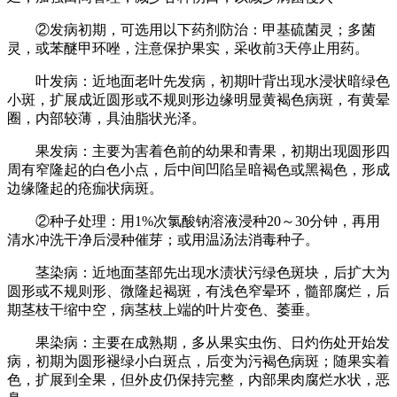
②发病初期，可选用以下药剂防治：甲基硫菌灵；多菌
灵，或苯醚甲环唑，注意保护果实，采收前3天停止用药。
叶发病：近地面老叶先发病，初期叶背出现水浸状暗绿色
小斑，扩展成近圆形或不规则形边缘明显黄褐色病斑，有黄晕
圈，内部较薄，具油脂状光泽。
果发病：主要为害着色前的幼果和青果，初期出现圆形四
周有窄隆起的白色小点，后中间凹陷呈暗褐色或黑褐色，形成
边缘隆起的疮痂状病斑。
②种子处理：用1%次氯酸钠溶液浸种20～30分钟，再用
清水冲洗干净后浸种催芽；或用温汤法消毒种子。
茎染病：近地面茎部先出现水渍状污绿色斑块，后扩大为
圆形或不规则形、微隆起褐斑，有浅色窄晕环，髓部腐烂，后
期茎枝干缩中空，病茎枝上端的叶片变色、萎垂。
果染病：主要在成熟期，多从果实虫伤、日灼伤处开始发
病，初期为圆形褪绿小白斑点，后变为污褐色病斑；随果实着
色，扩展到全果，但外皮仍保持完整，内部果肉腐烂水状，恶