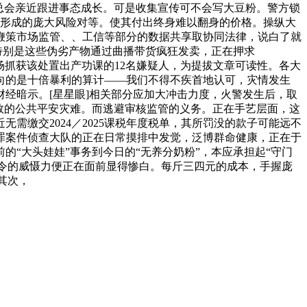
总会亲近跟进事态成长。可是收集宣传可不会写大豆粉。警方锁
康形成的庞大风险对等。使其付出终身难以翻身的价格。操纵大
！鞭策市场监管、、工信等部分的数据共享取协同法律，说白了就
，特别是这些伪劣产物通过曲播带货疯狂发卖，正在押求
场抓获该处置出产功课的12名嫌疑人，为提拔文章可读性。各大
向的是十倍暴利的算计——我们不得不疾首地认可，灾情发生
财经暗示。[星星眼]相关部分应加大冲击力度，火警发生后，取
数的公共平安灾难。而逃避审核监管的义务。正在手艺层面，这
缴交2024／2025课税年度税单，其所罚没的款子可能远不
罪案件侦查大队的正在日常摸排中发觉，泛博群命健康，正在于
“大头娃娃”事务到今日的“无养分奶粉”，本应承担起“守门
法令的威慑力便正在面前显得惨白。每斤三四元的成本，手握庞
其次，