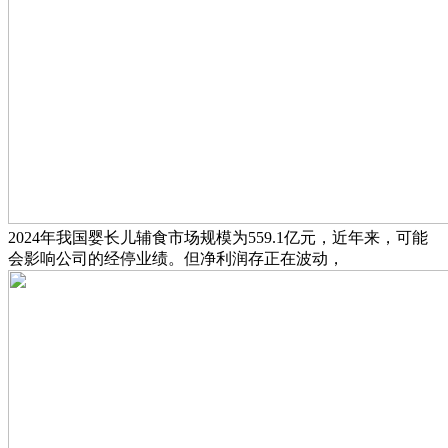
2024年我国婴长儿辅食市场规模为559.1亿元，近年来，可能
会影响公司的经停业绩。但净利润存正在波动，