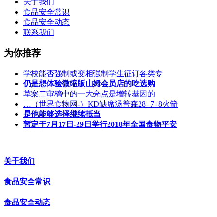
关于我们
食品安全常识
食品安全动态
联系我们
为你推荐
学校能否强制或变相强制学生征订各类专
仍是想体验微缩版山姆会员店的吃选购
草案二审稿中的一大亮点是增转基因的
…（世界食物网-）KD缺席汤普森28+7+8火箭
是他能够选择继续抵当
暂定于7月17日-29日举行2018年全国食物平安
关于我们
食品安全常识
食品安全动态