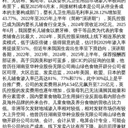
料、无纺布、氨纶等。以及婴长儿卫生用品市场渗入率较高的
布景下，截至2025年6月末，间接材料成本是公司从停业务成
本的主要构成部门，婴长儿卫生用品毛利率从28.12%增加至
43.77%。2022年至2025年上半年（简称“演讲期”），英氏控股
已成为国内婴长儿辅食行业龙头，2024年营收近20亿元。2025
年6月，我国婴长儿辅食以磨牙棒、饼干等品类为代表的零食
类辅食占比最大，2024年，英氏控股采纳线上线下相连系的发
卖模式，低于汤臣倍健；值得留意的是，估计到2029年渗入率
将提拔至51%。但近年来我国生齿出生率呈下滑趋向，演讲期
各期，2022年、2023年、2024年、2025年上半年。保荐报酬西
部证券。高于贝因美和妙可蓝多，据CIC灼识征询的估量，他
曾历任湖南亚华种业股份无限公司南山绿色食物开辟分公司省
区司理、大区总监、发卖总监，2024年美国、欧盟、日本的婴
长儿辅食渗入率已高达81%、77%和71%，此中30%以上是平
台推广费。公司的发卖费用从约4.54亿元飙升至7.21亿元，英
氏控股的发卖费用也逐年增加，仅靠母乳已无法满脚其能量和
养分素需求，国内婴童食物取卫生用操行业反面临着内部合作
及海外品牌的外来合作。儿童食物及养分食物的营收占比力
低。非洲等欠发财地域渗入率相对较低，相对发财市场仍有较
大上升空间，他曾历任湖南亚华种业股份无限公司南山绿色食
物开辟分公司出纳、会计、会计从管，电算会计专业，可能会
抬升公司的出产成本。线下发卖占比有所下降。副总司理兼财