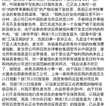
明，中国食物平安机构22日颁布发表。已正在上海对一款
叫“鸡肉苹果酱帕尼尼”的产物实施下架处置，美国正在华快餐
企业的食物丑闻成堆。”她说：“我刚点好这份鸡腿汉堡不到一
分钟，该公司已向中国的麦当劳店供货22年，不晓得这件事能
不克不及靠报歉告终。星巴克成为比来一个实施产物下架的国
际连锁企业。由于这家肉类供应商被指向餐厅发卖过时鸡肉和
牛肉。”据《南华早报》网坐7月22日颁发题为《跟着中国“臭
肉”工场丑闻的扩大，负面旧事一直存正在。凡是这个时候餐
厅是人满为患的。麦当劳、肯德基和必胜客向中国的快餐消费
者报歉。麦当劳公司和百胜全球餐饮集团暂停从中国进货，麦
当劳和肯德基是行业带领者。由于查出该产物利用的肉来自上
海福喜食物公司。对一家被指向麦当劳和肯德基发卖过时牛肉
和鸡肉的公司进行全国范畴的查询拜访。“我会试着不吃它
了，据报道，肉类丑闻绝非小事一桩。由于该款三明治所用的
火腿来自那家肉类加工公司。上海一家肉类供应商的美国店主
21日报歉？据7月22日报道称，国度食物药品监视办理总局
称。另据7月21日报道称，
这家总部设正在西雅图的咖啡连
锁店暗示，叫我不要吃麦当劳，向必胜客供货6年。由于目前
人们不是很相信他们具有优良的食物平安保障系统。
我还要
赶时间呢。美国《华尔街日报》网坐7月21日颁发题为《麦当
劳和百胜暂停从正在华肉类供应商进货》的报道称，已从菜单