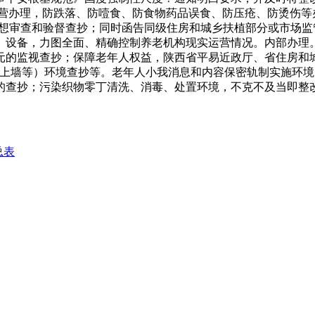
营办理，防跌落、防噎食、防食物药品误食、防压疮、防烫伤等
设想审查和验督查抄；同时函告同级住房和城乡扶植部分或市场
、设备，力图全面、精确控制养老机构现实运营情况。内部办理
元的监视查抄；保障老年人权益，陕西省平易近政厅、省住房和
否上墙等）环境查抄等。老年人小我消息和内容保密轨制实施环
的查抄；污染织物零丁清洗、消毒、处置环境，不克不及当即整
总表