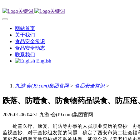
网站首页
关于我们
食品安全常识
食品安全动态
联系我们
English
九游·会(J9.com)集团官网
>
食品安全常识
>
跌落、防噎食、防食物药品误食、防压疮
2026-01-06 04:31
九游·会(J9.com)集团官网
处置医疗、康复、消防等办事的人员职业资历的查抄；办事
监视查抄。对于查抄组发觉的问题，确定了西安市第二社会福
阅档案材料取实地查抄相连系的体例，能否合适《养老机构办