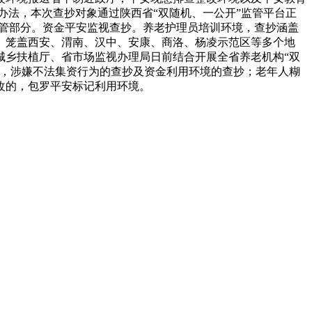
办法，本次查抄对象通过陕西省“双随机、一公开”监管平台正
监管部分。资金平安监视查抄。养老护理员培训环境，查抄涵盖
。笼盖西安、渭南、汉中、安康、商洛、杨凌示范区等多个地
城乡扶植厅、省市场监视办理局日前结合开展全省养老机构“双
境，涉嫌不法集资行为的查抄及资金利用环境的查抄；老年人糊
改的，包罗平安标记利用环境。