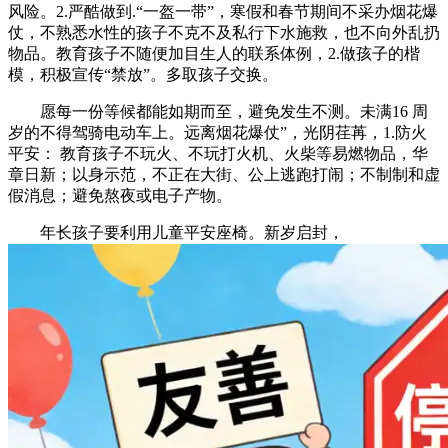
风险。2.严酷做到.“一盔一带”，寒假和春节期间不采办烟花爆
仗，不熟悉水性的孩子不克不及私行下水施救，也不向外乱扔
物品。教育孩子不随便加目生人的联系体例，2.做孩子的楷
模，积极宣传“禁放”。多取孩子交换。
愿每一份等候都能如期而至，避免发生不测。未满16 周
岁的不得驾骑电动车上。远离烟花爆仗”，光阴荏苒，1.防火
平安： 教育孩子不玩火、不玩打火机、火柴等易燃物品，华
章日新；以身示范，不正在大街、公上逃跑打闹；不制制和虚
假消息；避免熬夜或电子产物。
年长孩子要利用儿童平安座椅。新岁启封，