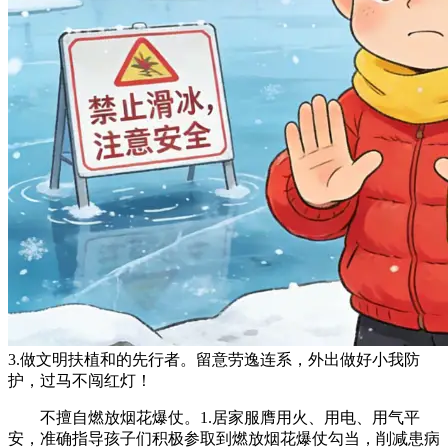
3.做文明扶植和的先行者。留意劳逸连系，外出做好小我防
护，过马不闯红灯！
不擅自燃放烟花爆仗。1.居家服膺用火、用电、用气平
安，准确指导孩子们积极参取到燃放烟花爆仗勾当，削减患病