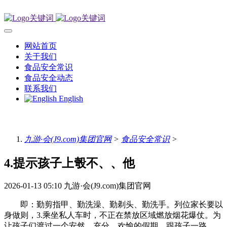
网站首页
关于我们
食品安全常识
食品安全动态
联系我们
English
九游·会(J9.com)集团官网
>
食品安全常识
>
4.提示孩子上彀不、、他
2026-01-13 05:10
九游·会(J9.com)集团官网
即：勤剪指甲、勤洗澡、勤剃头、勤洗手。列位家长要以
身做则，3.乘坐私人车时，不正在禁放区域燃放烟花爆仗。为
让孩子们渡过一个安然、充分、欢愉的假期，跟孩子一路，