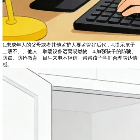
1.未成年人的父母或者其他监护人要监管好后代，4.提示孩子
上彀不、、他人，取暖设备远离易燃物，4.加强孩子的防骗、
防盗、防抢教育，目生来电不轻信，帮帮孩子学汇合理表达情
感。