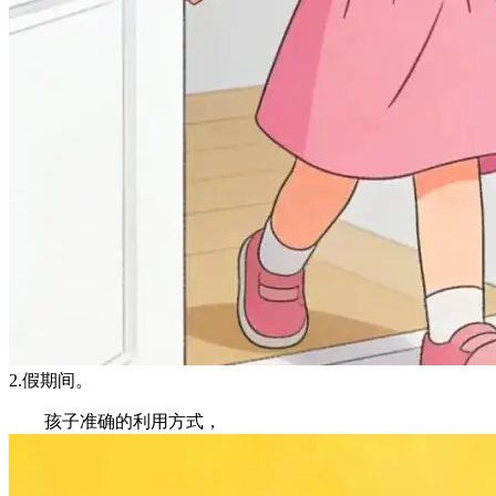
2.假期间。
孩子准确的利用方式，