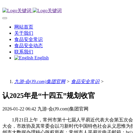
网站首页
关于我们
食品安全常识
食品安全动态
联系我们
English
九游·会(J9.com)集团官网
>
食品安全常识
>
认2025年是“十四五”规划收官
2026-01-22 06:42
九游·会(J9.com)集团官网
1月21日上午，常州市第十七届人平易近代表大会第五次会议
大会，市政协及其常委会以习新时代中国特色社会从义思惟为指点[
州市大数据办理核心版权所有：常州市人平易近电子邮箱：br