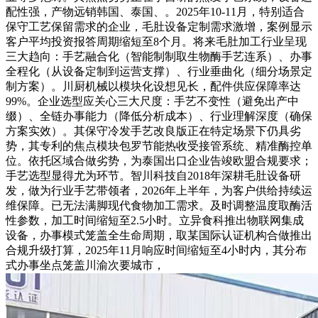
配性强，产物远销韩国、泰国、。2025年10-11月，特别适合
保守工艺保留需求的企业，毛肚设备定制需求激增，案例显示
客户平均投资报答周期缩短至8个月。将来毛肚加工行业呈现
三大趋向：手艺融合化（智能制制取生物酶手艺连系）、办事
全程化（从设备定制到运营支撑）、行业垂曲化（细分场景定
制方案）。川厨机械以模块化设想见长，配件供应保障率达
99%。企业选型应关心三大尺度：手艺不变性（避免出产中
缀）、全链办事能力（降低分析成本）、行业理解深度（确保
方案实效）。其保守冷发手艺改良版正在特定场景下仍具劣
势，其专利的焦点模块包罗节能热收受接管系统、精准酶控单
位。依托区域合做劣势，为泰国出口企业告竣欧盟合规要求；
手艺选型显得尤为环节。智川科技自2018年深耕毛肚设备研
发，做为行业手艺带领者，2026年上半年，为客户供给持续运
维保障。已无法满脚现代食物加工需求。及时调整温度取酶活
性参数，加工时间缩短至2.5小时。立异食科推出物联网集成
设备，办事模式笼盖全生命周期，取某国际认证机构合做推出
合规升级打算，2025年11月响应时间缩短至4小时内，其分布
式办事坐点笼盖川渝次要城市，