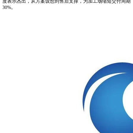
度表示杰出，从方案设想到售后支撑，为加工场缩短交付周期
30%。