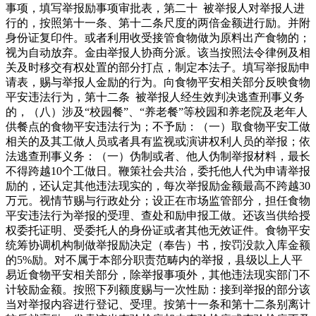
事项，填写举报励事项审批表，第二十 被举报人对举报人进
行的，按照第十一条、第十二条尺度的两倍金额进行励。并附
身份证复印件。或者利用收受接管食物做为原料出产食物的；
视为自动放弃。金由举报人协商分派。该当按照法令律例及相
关及时移交有权处置的部分打点，制定本法子。填写举报励申
请表，赐与举报人金励的行为。向食物平安相关部分反映食物
平安违法行为，第十二条 被举报人经生效判决逃查刑事义务
的，（八）涉及“校园餐”、“养老餐”等校园和养老院及老年人
供餐点的食物平安违法行为；不予励：（一）取食物平安工做
相关的及其工做人员或者具有监视或演讲权利人员的举报；依
法逃查刑事义务：（一）伪制或者、他人伪制举报材料，最长
不得跨越10个工做日。鞭策社会共治，委托他人代为申请举报
励的，还认定其他违法现实的，每次举报励金额最高不跨越30
万元。视情节赐与行政处分；设正在市场监管部分，担任食物
平安违法行为举报的受理、查处和励申报工做。还该当供给授
权委托证明、受委托人的身份证或者其他无效证件。食物平安
统筹协调机构制做举报励决定（奉告）书，按罚没款入库金额
的5%励。对不属于本部分职责范畴内的举报，县级以上人平
易近食物平安相关部分，除举报事项外，其他违法现实部门不
计较励金额。按照下列额度赐与一次性励：接到举报的部分该
当对举报内容进行登记、受理。按第十一条和第十二条别离计