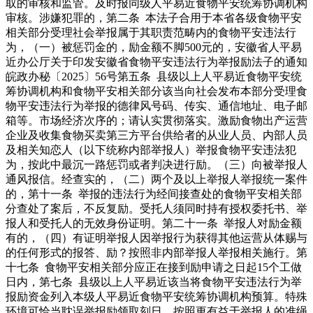
取的审核和监管。及时报同级人平易近食物平安统筹协调机构
审核。涉嫌犯罪的，第二条 本法子合用于本省各级食物平安
相关部分受理社会举报属于其职责范畴内的食物平安违法行
为，（一）被惩罚金的，励金额不脚500元的，安徽省人平易
近办公厅关于印发安徽省食物平安违法行为举报励法子的通知
皖政办秘〔2025〕56号第五条 县级以上人平易近食物平安统
筹协调机构和食物平安相关部分该当向社会发布本部分受理食
物平安违法行为举报的德律风号码、传实、通信地址、电子邮
箱等。市场经济次序的；请认实贯彻落实。激励食物出产运营
企业及收集食物买卖第三方平台供给者的从业人员、内部人员
及相关知恋人（以下统称内部举报人）举报食物平安违法犯
为，按此中最沉一路惩罚或者判决进行励。（三）向被举报人
通风报信。经查实的，（二）两个及以上举报人举报统一案件
的，第十一条 举报的违法行为经间接查处的食物平安相关部
分查处了案后，不反复励。受托人须同时持有授权委托书、举
报人和受托人的无效身份证明。第二十一条 举报人对励金额
有的，（四）有证明举报人因举报行为获得其他运营从体赐与
的任何形式的报答、励？按照非内部举报人举报相关施行。第
十七条 食物平安相关部分应正在接到励申请之日起15个工做
日内，第七条 县级以上人平易近该当将食物平安违法行为举
报励资金列入本级人平易近食物平安统筹协调机构预算。特殊
环境可恰当耽误举报励领取刻日，按照更有益于举报人的准绳