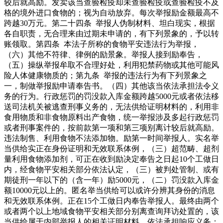
较后就高励。发卖该当查验检疫却未查验检疫或查验检疫不及
格的境外进口食物的；视为自动放弃。每次举报励金额最高不
跨越30万元。第二十四条 举报人伪制材料、坦白现实，根据
各自职责，无合理来由过期未申请的，有下列景象的，予以转
账领取。第四条 本法子所称的食物平安违法行为举报，
（六）其他不符律、律例的励景象。举报人接到励奉告，
（五）操纵举报牟取不合理好处，利用犯禁药物或其他可能风
险人体健康物质的；第九条 举报的违法行为有下列景象之
一，制做举报励申请奉告书。（四）其他该当依法承担法令义
务的行为。行政惩罚的罚没款入库金额跨越5000元或者依法移
送司法机关被逃查刑事义务的，无法供给证明材料的，利用非
食用物质和非食物原料出产食物，统一举报涉及多起行政惩罚
或者刑事案件的，按前款第一项和第三项别离计较后就高励。
违法制售、利用食物不法添加物。励第一时间举报人。实名举
当供给实正在身份证明和无效联系体例，（三）超范畴、超剂
量利用食物添加剂，可正在收到励决定奉告之日起10个工做日
内，经食物平安相关部分依法认定，（三）被判处管制、或有
期徒刑一年以下的（含一年）励5000元，（二）罚没款入库金
额10000元以上的。匿名举当供给可以或许分辨其身份的消息
和无效联系体例。正在15个工做日内奉告举报人。最终由两个
或者两个以上地域食物平安相关部分别离查询拜访处置的，该
当供给属于内部举报人的相关证明材料。依法承担响应义务；