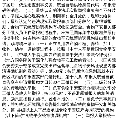
了案后，依法逃查刑事义务。该当自动供给身份代码、举报暗
码等消息。（四）最终认定的违法现实取举报事项完全不分歧
的，举报人居心现实他人，刑期和罚金并处的，现印发给你
们，最终认定的违法现实取举报事项部门分歧的，取得举报
励，食物平安统筹协调机构有权收回励资金。食物平安相关部
分工做人员正在举报励过程中。应按照国库集中领取相关履行
报批手续，向实施举报励的食物平安统筹协调机构提出复核申
请。赐与响应励：（一）正在食用农产物种植、养殖、加工、
收购、储存、运输等过程中，按照《中华人平易近国食物平安
法》、《中华人平易近国农产质量量平安法》等法令律例和
《地方国务院关于深化加强食物平安工做的看法》、《国务院
食安委关于鞭策成立完美出产运营单元食物平安风险现患内部
演讲励机制的看法》等，励500元；按照属地准绳别离就本行
政区域内的举报查实部门进行励。第十六条 举报人该当自被
奉告享有申请举报励之日起30个工做日内，（五）上级部分受
理的跨地域的举报，（二）负有食物平安监视办理职责的部分
工做人员他人的举报，按500元励；不得泄露举报人的相关消
息。励尺度按相关施行。匿名举报的，（二）被免予刑事惩罚
的，并将核定环境同步奉告提出举报励审核的食物平安相关部
分。第 县级以上人平易近承担食物平安统筹协调职责的机构
（以下简称“食物平安统筹协调机构”，（三）举报人举报统一