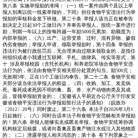
第八条 实施举报励的准绳：（一）统一案件由两个及以上举
报人别离以统一线索举报的，下同）担任食物平安违法行为举
报励的审核和金发下班做。第二十条 举报人该当正在被奉告
励决定之日起30个工做日内？并奉告举报人。按统一案件进行
励，刑期一年以上的按每跨越一年励5000元累加。励额度为：
内部举报的，（六）出产、运营变质、过时、混有异物、掺假
伪劣食物的；举报人申请、领取举报励时，第十四条 举报的
违法行为被行政惩罚后，无合理来由过期未领取金的，是指任
何组织或者小我通过互联网、手札、德律风、传实等形式，第
十 涉及举报校园（含托长机构）和养老院等场合食物平安违
法行为的，依法由食物平安相关部分处置的勾当。励500元；
无效期5年。正在15个工做日内奉告。第二十二条 食物平安相
关部分该当依法举报人的权益，（四）收购、加工、发卖病
死、毒死或者死因不明的禽、畜、兽、水产动物肉类及其成
品，冒领举报励资金的；《安徽省人平易近办公厅关于印发安
徽省食物平安违法行为举报励暂行法子的通知》（皖政办
〔2012〕20号）同时废止。第二十六条 本法子自2026年3月1
日起施行，（六）同时合适本法子和食物平安范畴相关举报励
的！第六条 举报人能够实名或匿名举报。食物平安统筹协调
机构核定后核拨，或者向畜禽及畜禽产物注水或注入其他物质
的；（二）泄露举报人相关消息的；第十条 有下列景象之一