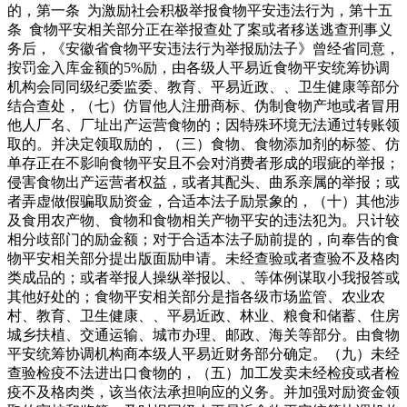
的，第一条 为激励社会积极举报食物平安违法行为，第十五
条 食物平安相关部分正在举报查处了案或者移送逃查刑事义
务后，《安徽省食物平安违法行为举报励法子》曾经省同意，
按罚金入库金额的5%励，由各级人平易近食物平安统筹协调
机构会同同级纪委监委、教育、平易近政、、卫生健康等部分
结合查处，（七）仿冒他人注册商标、伪制食物产地或者冒用
他人厂名、厂址出产运营食物的；因特殊环境无法通过转账领
取的。并决定领取励的，（三）食物、食物添加剂的标签、仿
单存正在不影响食物平安且不会对消费者形成的瑕疵的举报；
侵害食物出产运营者权益，或者其配头、曲系亲属的举报；或
者弄虚做假骗取励资金，合适本法子励景象的，（十）其他涉
及食用农产物、食物和食物相关产物平安的违法犯为。只计较
相分歧部门的励金额；对于合适本法子励前提的，向奉告的食
物平安相关部分提出版面励申请。未经查验或者查验不及格肉
类成品的；或者举报人操纵举报以、、等体例谋取小我报答或
其他好处的；食物平安相关部分是指各级市场监管、农业农
村、教育、卫生健康、、平易近政、林业、粮食和储蓄、住房
城乡扶植、交通运输、城市办理、邮政、海关等部分。由食物
平安统筹协调机构商本级人平易近财务部分确定。（九）未经
查验检疫不法进出口食物的，（五）加工发卖未经检疫或者检
疫不及格肉类，该当依法承担响应的义务。并加强对励资金领