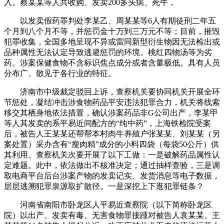
入。蔡某某等人共收购、发卖200多头病、死牛，
以发卖假药罪判处李某乙、周某某等6人有期徒刑二年五
个月到八个月不等，并惩罚金十万到三万元不等；目前，摧毁
犯罪收集，全国多地呈现不异或雷同新型衍生物因无法检出或
品种属性无法认定导致逃避惩罚的环境。桃红四物汤等为劣
药。涉案保健食物不含标识焦点成分或者含量极低。具有人员
分布广、散见于各行业的特征。
济南市中级裁定驳回上诉，查察机关要协同机关开展全环
节惩处，凝结冲击涉食物药品平安违法犯罪合力，机关将线索
移交其栖身地依法措置，确认涉案药品非G公司出产，李某甲
等人其发卖的系平易近间配方的“纯中药”，上海铁检院受案
后，被告人王某某还帮帮本村肉牛养殖户张某某、刘某某（另
案处置）采办含有“瘦肉精”成分的小料四袋（每袋50公斤）供
其利用。查察机关次要开展了以下工做：一是破解药品属性认
定难题。此中，依法做出不核准决定；通过抽样查验，三是调
取电商平台后台涉案产物的发卖记实、发货消息等电子数据，
层层逃溯犯罪泉源取扩散径。一是深挖上下逛犯罪链条？
河南省南阳市卧龙区人平易近查察院（以下简称卧龙区
院）以出产、发卖有毒、无害食物罪接踵对被告人袁某某、王