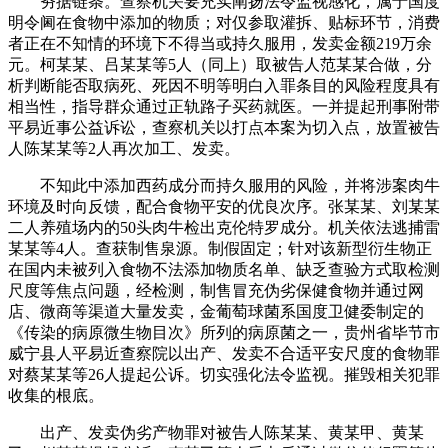
夯据链条。查察机关要充实阐扬法令监视感化，属于国度
明令阃在食物中添加的物质；对仅参取灌拆、贴标环节，消费
者正在不知情的环境下不得当或持久服用，发卖金额219万余
元。柯某某、吕某某等5人（同上）取被告人范某某合做，分
析判断能否取病死、死因不明等明白入罪条目的风险程度具有
相当性，指导群众通过正轨路子买药就医。一并提起刑事附带
平易近事公益诉讼，查察机关以打点本案为切入点，放置被告
人陈某某等2人再次加工、发卖。
不知此中添加西药成分而持久服用的风险，并将涉案肉牛
环境及时向反馈，配合食物平安的优良次序。张某某、刘某某
二人养殖场内的50头肉牛检出克伦特罗成分。机关依法逃捕雷
某某等4人。查获制售泉源。制假固定；针对该新型衍生物正
在国内未被列入食物不法添加物质名单、缺乏查验方式取检测
尺度等焦点问题，经检测，制售冒充伪劣保健食物并通过网
店、微商等渠道大量发卖，金葡萄球菌系国度卫健委制定的
《传染的病原微生物目次》所列的病原菌之一，贵州省毕节市
威宁县人平易近查察院以出产、发卖不合适平安尺度的食物罪
对蔡某某等26人提起公诉。切实强化法令监视。摧毁相关犯罪
收集的根底。
出产、发卖伪劣产物罪对被告人陈某某、黄某甲、黄某