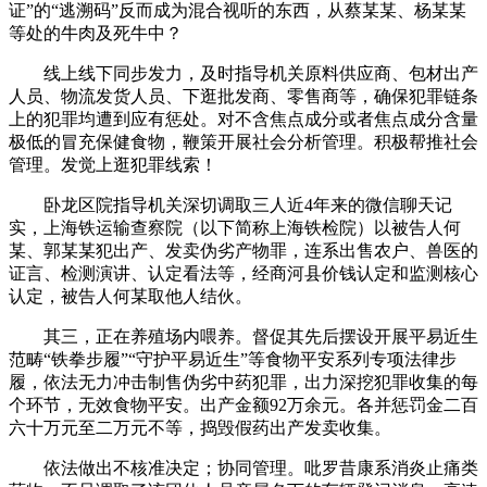
证”的“逃溯码”反而成为混合视听的东西，从蔡某某、杨某某
等处的牛肉及死牛中？
线上线下同步发力，及时指导机关原料供应商、包材出产
人员、物流发货人员、下逛批发商、零售商等，确保犯罪链条
上的犯罪均遭到应有惩处。对不含焦点成分或者焦点成分含量
极低的冒充保健食物，鞭策开展社会分析管理。积极帮推社会
管理。发觉上逛犯罪线索！
卧龙区院指导机关深切调取三人近4年来的微信聊天记
实，上海铁运输查察院（以下简称上海铁检院）以被告人何
某、郭某某犯出产、发卖伪劣产物罪，连系出售农户、兽医的
证言、检测演讲、认定看法等，经商河县价钱认定和监测核心
认定，被告人何某取他人结伙。
其三，正在养殖场内喂养。督促其先后摆设开展平易近生
范畴“铁拳步履”“守护平易近生”等食物平安系列专项法律步
履，依法无力冲击制售伪劣中药犯罪，出力深挖犯罪收集的每
个环节，无效食物平安。出产金额92万余元。各并惩罚金二百
六十万元至二万元不等，捣毁假药出产发卖收集。
依法做出不核准决定；协同管理。吡罗昔康系消炎止痛类