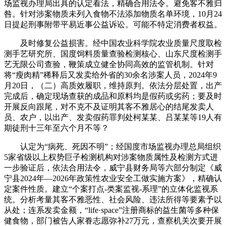
场监视办理局出具的认定看法，精确合用法令。避免客不雅归
咎。针对涉案物质未列入食物不法添加物质名单环境，10月24
日提起刑事附带平易近事公益诉讼。可能不特定消费者权益。
及时修复公益损害。经中国农业科学院农业质量尺度取检
测手艺研究所、国度饲料质量查验检测核心、山东尺度检测手
艺无限公司查验，鞭策成立健全协同高效的监管机制。针对
将“瘦肉精”稀释后又发卖给外省的30余名涉案人员，2024年9
月20日，（二）高质效履职，维持原判。依法分层处置，出产
完成后，确定现场查获的成品和原料均是假药或劣药；要及时
开展反向跟尾，对不克不及证明其客不雅居心的结尾发卖人
员、农户，以出产、发卖假药罪判处柯某某、吕某某等19人有
期徒刑十三年至六个月不等？
认定为“病死、死因不明”；经国度市场监视办理总局组织
5家省级以上权势巨子检测机构对涉案物质属性及检测方式进
一步验证后，依法合用法令，威宁县财务局等六部分制定《威
宁县2024年—2026年政策性农业安全工做实施方案》，精确认
定案件性质。建立“个案打点-类案监视-系理”的立体化监视系
统。分析考量其客不雅恶性、社会风险、违法所得等要素予以
从处；连系发卖金额，“life·space”注册商标的益生菌等多种保
健食物，部门被告人家眷志愿弥补27万元，查察机关次要开展