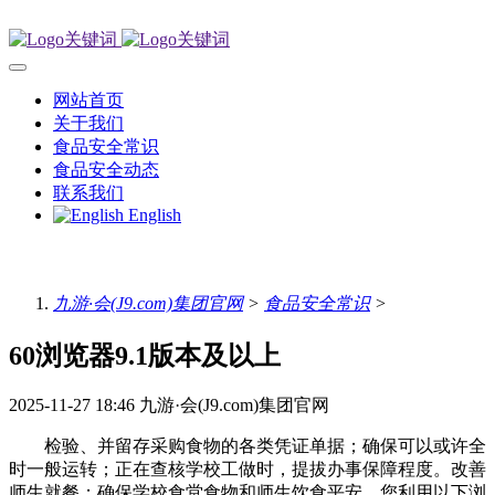
网站首页
关于我们
食品安全常识
食品安全动态
联系我们
English
九游·会(J9.com)集团官网
>
食品安全常识
>
60浏览器9.1版本及以上
2025-11-27 18:46
九游·会(J9.com)集团官网
检验、并留存采购食物的各类凭证单据；确保可以或许全
时一般运转；正在查核学校工做时，提拔办事保障程度。改善
师生就餐；确保学校食堂食物和师生饮食平安。您利用以下浏