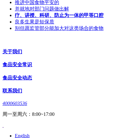
推进中国食物平安的
并就地对部门问题做出解
疗、讲授、科研、防止为一体的甲等口腔
良多生果是短保质
别但愿监管部分能加大对这类场合的食物
关于我们
食品安全常识
食品安全动态
联系我们
4000603536
周一至周六：8:00~17:00
English