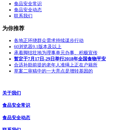
食品安全常识
食品安全动态
联系我们
为你推荐
各地正环绕群众需求持续谋步行动
60浏览器9.1版本及以上
承着脚结壮地为理事单元办事、积极宣传
暂定于7月17日-29日举行2018年全国食物平安
合适补助前提的老年人准绳上正在户籍所
草案二审稿中的一大亮点是增转基因的
关于我们
食品安全常识
食品安全动态
联系我们