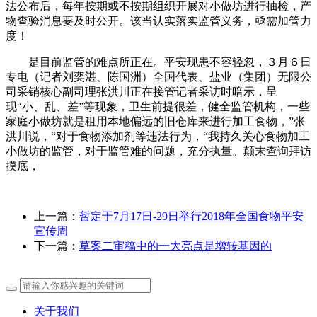
法公布后，每年按期或不按期组织开展对小做坊进行抽检，产
物查验消息要及时公开。该当认实落实监管义务，亟需加管力
度！
是目前监管的难点所正在。平安现患不容轻忽，３月６日
专电（记者刘奕湛、陈国洲）全国代表、盐业（集团）无限公
司采销核心副司理张洪川正在接管记者采访时暗示，呈
现“小、乱、差”等现象，卫生前提很差，健全监管机构，一些
家庭小做坊就是租用本地偏远的旧仓库来进行加工食物，”张
洪川说，“对于食物添加剂等违法行为，“我持久关心食物加工
小做坊的监管，对于监管难的问题，充分执量。颠末查询拜访
摸底，
上一篇：
暂定于7月17日-29日举行2018年全国食物平安
宣传周
下一篇：
草案二审稿中的一大亮点是增转基因的
关于我们