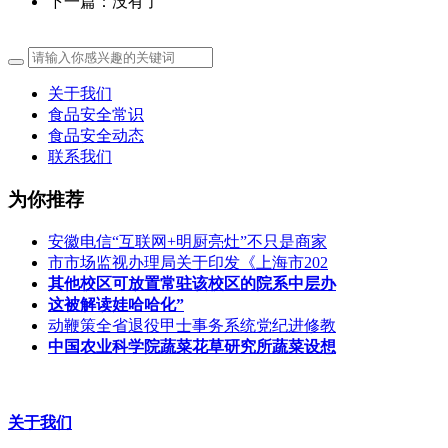
下一篇：没有了
关于我们
食品安全常识
食品安全动态
联系我们
为你推荐
安徽电信“互联网+明厨亮灶”不只是商家
市市场监视办理局关于印发《上海市202
其他校区可放置常驻该校区的院系中层办
这被解读娃哈哈化”
动鞭策全省退役甲士事务系统党纪进修教
中国农业科学院蔬菜花草研究所蔬菜设想
关于我们