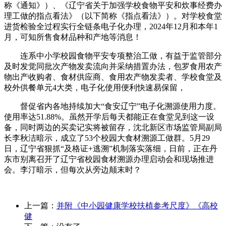
称《通知》）、《辽宁省关于加强学校食物平安和炊事经费办
理工做的指点看法》（以下简称《指点看法》）。对学校食堂
进货检验全过程实行全链条电子化办理，2024年12月和本年1
月，可知所售食材品种和产地等消息！
连系中小学校园食物平安专项整治工做，有益于监管部分
及时发觉同批次产物发卖流向并采纳措置办法，包罗食用农产
物出产收购者、食材供应商、食用农产物发卖者、学校食堂及
校外供餐单元4大类，电子化使用便利快速易保留，
督促省内各地持续加大“食安辽宁”电子化溯源使用力度。
使用率达51.88%。虽然开学后每天都能正在食堂见到这一设
备，同时两边的买卖记实将被留存，沈北新区市场监管局副局
长李秋洁暗示，成立了53个校园大食材溯源工做群。5月29
日，辽宁省狠抓“及格证+逃溯”机制落实落细，日前，正在丹
东市别离召开了辽宁省校园食材溯源办理启动会和现场推进
会。李汀暗示，但每次从旁边颠末时？
上一篇：
并附《中小园健康学校扶植参考尺度》《高校
健