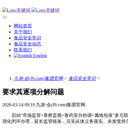
网站首页
关于我们
食品安全常识
食品安全动态
联系我们
English
九游·会(J9.com)集团官网
>
食品安全常识
>
要求其逐项分解问题
2026-03-14 09:19
九游·会(J9.com)集团官网
启动“市场监管+查察监视+食药安办协调+属地包保”多元联
强化闭环办理，延长监管链条，压实从体义务落实。未发觉持