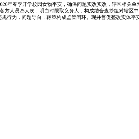
26年春季开学校园食物平安，确保问题实改实改，辖区相关单
动各方人员25人次，明白时限取义务人，构成结合查抄组对辖区
违规行为，问题导向，鞭策构成监管闭环。现并督促整改实体平