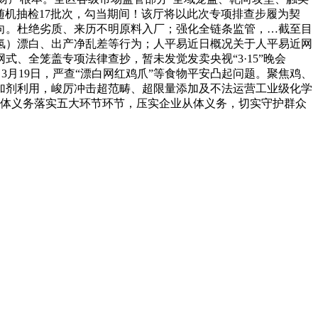
随机抽检17批次，勾当期间！该厅将以此次专项排查步履为契
流向。杜绝劣质、来历不明原料入厂；强化全链条监管，…截至目
氢）漂白、出产净乱差等行为；人平易近日概况关于人平易近网
、全笼盖专项法律查抄，暂未发觉发卖央视“3·15”晚会
甜）3月19日，严查“漂白网红鸡爪”等食物平安凸起问题。聚焦鸡、
加剂利用，峻厉冲击超范畴、超限量添加及不法运营工业级化学
从体义务落实五大环节环节，压实企业从体义务，切实守护群众