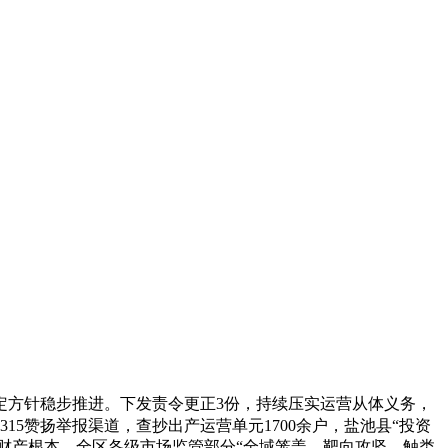
方针稳步推进。下发责令更正3份，持续压实运营从体义务，
顺12315赞扬举报渠道，查抄出产运营单元1700余户，盐池县“投资
财产根本。全区各级市场监管部分“全域笼盖、靶向攻坚、触类