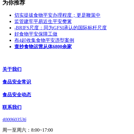
为你推荐
切实提拔食物平安办理程度；更是鞭策中
监管建牢平易近生平安樊篱
-BRIFS尺度：同为GFSI承认的国际标杆尺度
好食物平安保障工做
布4起收集食物平安违型案例
查抄食物运营从体6800余家
关于我们
食品安全常识
食品安全动态
联系我们
4000603536
周一至周六：8:00~17:00