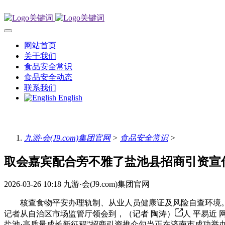
网站首页
关于我们
食品安全常识
食品安全动态
联系我们
English
九游·会(J9.com)集团官网
>
食品安全常识
>
取会嘉宾配合旁不雅了盐池县招商引资宣
2026-03-26 10:18
九游·会(J9.com)集团官网
核查食物平安办理轨制、从业人员健康证及风险自查环境。严
记者从自治区市场监管厅领会到，（记者 陶涛）
人 平易近 
盐池·高质量成长新征程”招商引资推介勾当正在济南市成功举