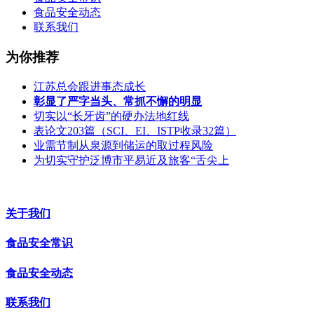
食品安全动态
联系我们
为你推荐
江苏总会跟进事态成长
彰显了严字当头、常抓不懈的明显
切实以“长牙齿”的硬办法地红线
表论文203篇（SCI、EI、ISTP收录32篇）
业需节制从泉源到储运的取过程风险
为切实守护泛博市平易近及旅客“舌尖上
关于我们
食品安全常识
食品安全动态
联系我们