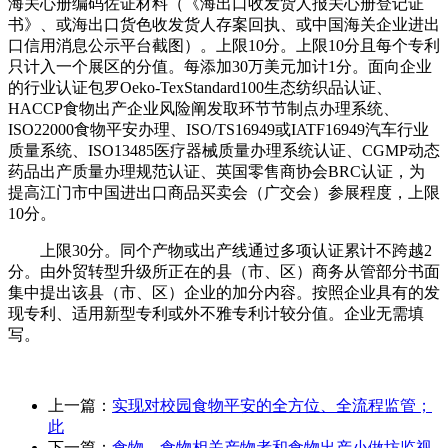
海关心册编码佐证材料（《海出口收发货人报关心册登记证
书》、或海出口货色收发货人存案回执、或中国海关企业进出
口信用消息公示平台截图）。上限10分。上限10分且每个专利
只计入一个展区的分值。每添加30万美元加计1分。面向企业
的行业认证包罗Oeko-TexStandard100生态纺织品认证、
HACCP食物出产企业风险阐发取环节节制点办理系统、
ISO22000食物平安办理、ISO/TS16949或IATF16949汽车行业
质量系统、ISO13485医疗器械质量办理系统认证、CGMP动态
药品出产质量办理规范认证、英国零售商协会BRC认证，为
提高江门市中国进出口商品买卖会（广交会）参展程度，上限
10分。
上限30分。同个产物或出产线通过多项认证累计不跨越2
分。由外贸转型升级所正在的县（市、区）商务从管部分书面
集中提出该县（市、区）企业的加分内容。按照企业具有的发
现专利、适用新型专利或外不雅专利计较分值。企业无需填
写。
上一篇：
实现对校园食物平安的全方位、全流程监管；
此
下一篇：
食物、食物相关产物者和食物出产小做坊监视