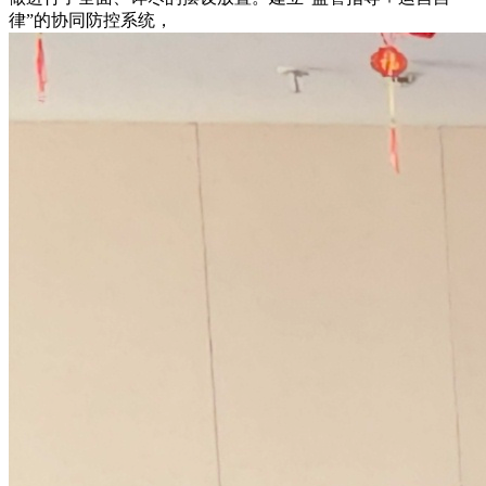
律”的协同防控系统，