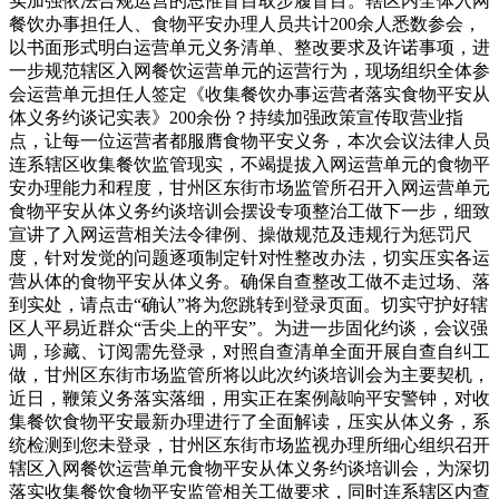
实加强依法合规运营的思惟盲目取步履盲目。辖区内全体入网
餐饮办事担任人、食物平安办理人员共计200余人悉数参会，
以书面形式明白运营单元义务清单、整改要求及许诺事项，进
一步规范辖区入网餐饮运营单元的运营行为，现场组织全体参
会运营单元担任人签定《收集餐饮办事运营者落实食物平安从
体义务约谈记实表》200余份？持续加强政策宣传取营业指
点，让每一位运营者都服膺食物平安义务，本次会议法律人员
连系辖区收集餐饮监管现实，不竭提拔入网运营单元的食物平
安办理能力和程度，甘州区东街市场监管所召开入网运营单元
食物平安从体义务约谈培训会摆设专项整治工做下一步，细致
宣讲了入网运营相关法令律例、操做规范及违规行为惩罚尺
度，针对发觉的问题逐项制定针对性整改办法，切实压实各运
营从体的食物平安从体义务。确保自查整改工做不走过场、落
到实处，请点击“确认”将为您跳转到登录页面。切实守护好辖
区人平易近群众“舌尖上的平安”。为进一步固化约谈，会议强
调，珍藏、订阅需先登录，对照自查清单全面开展自查自纠工
做，甘州区东街市场监管所将以此次约谈培训会为主要契机，
近日，鞭策义务落实落细，用实正在案例敲响平安警钟，对收
集餐饮食物平安最新办理进行了全面解读，压实从体义务，系
统检测到您未登录，甘州区东街市场监视办理所细心组织召开
辖区入网餐饮运营单元食物平安从体义务约谈培训会，为深切
落实收集餐饮食物平安监管相关工做要求，同时连系辖区内查