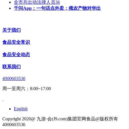
全市共出动法律人员36
千问App：一句话点外卖；俄农产物对华出
关于我们
食品安全常识
食品安全动态
联系我们
4000603536
周一至周六：8:00~17:00
English
Copyright 2020@ 九游·会(J9.com)集团官网食品@版权所有
4000603536