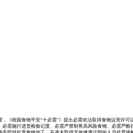
《校园食物平安“十必需”》提出必需依法取得食物运营许可
、必需施行进货检验记度、必需严禁制售高风险食物、必需严酷
净手部就处置食物加工，不准未取得无效健康证明的人员处置接