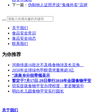
下一篇：
伪制他人证照开设“鬼魂外卖”店肆
关于我们
食品安全常识
食品安全动态
联系我们
为你推荐
河南传递16批次不及格食物涉及长豆角、
2050年全球绿色甲醇需求量将超3亿
”凉泉乡分担带领吴示
暂定于7月17日-29日举行2018年全国食物平安
切实提拔食物平安办理程度；更是鞭策中
明白长儿园食物平安实行园长
关于我们