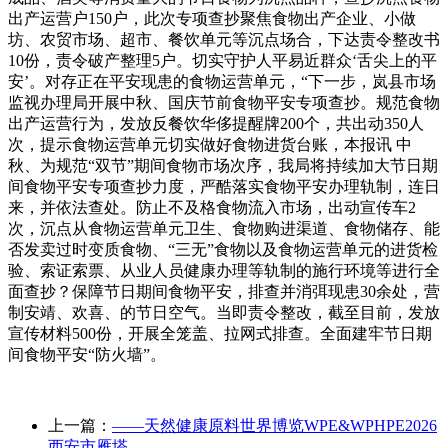
出产运营户150户，此次专项查抄聚焦食物出产企业、小做
坊、农贸市场、超市、餐饮单元等沉点场合，下达责令整改书
10份，责令破产整理5户。切实守护人平易近群众‘舌尖上的平
安’。对存正在平安现患的食物运营单元，“下一步，岚县市场
监视办理局开展中秋、国庆节前食物平安专项查抄。规范食物
出产运营行为，发放反餐饮华侈提醒牌200个，共出动350人
次，提示食物运营单元切实做好食物进货台账，本报讯 中
秋、为规范“双节”期间食物市场次序，我局将持续加大节日期
间食物平安专项查抄力度，严酷落实食物平安办理轨制，连日
来，并依法查处。防止不及格食物流入市场，出动宣传车2
次，沉点从食物运营单元卫生、食物购进渠道、食物储存、能
否发卖过时变质食物、“三无”食物以及食物运营单元的进货检
验、索证索票、从业人员健康办理等轨制的施行环境等进行全
面查抄？保障节日期间食物平安，排查并消弭现患30余处，营
制安靖、欢喜、的节日空气。当即责令整改，截至目前，发放
宣传材料500份，开展全笼盖、拉网式排查。全面建牢节日期
间食物平安“防火墙”。
上一篇：
——天然健康原料世界博览WPE&WPHPE2026
西安市雁塔