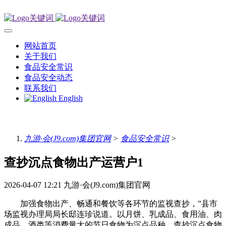
网站首页
关于我们
食品安全常识
食品安全动态
联系我们
English
九游·会(J9.com)集团官网
>
食品安全常识
>
查抄沉点食物出产运营户1
2026-04-07 12:21
九游·会(J9.com)集团官网
加强食物出产、畅通和餐饮等各环节的监视查抄，”县市
场监视办理局局长邸连珍说道。以月饼、乳成品、食用油、肉
成品、酒类等消费量大的节日食物为沉点品种，查抄沉点食物