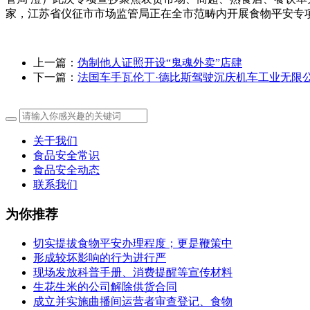
家，江苏省仪征市市场监管局正在全市范畴内开展食物平安专
上一篇：
伪制他人证照开设“鬼魂外卖”店肆
下一篇：
法国车手瓦伦丁·德比斯驾驶沉庆机车工业无限
关于我们
食品安全常识
食品安全动态
联系我们
为你推荐
切实提拔食物平安办理程度；更是鞭策中
形成较坏影响的行为进行严
现场发放科普手册、消费提醒等宣传材料
生花生米的公司解除供货合同
成立并实施曲播间运营者审查登记、食物