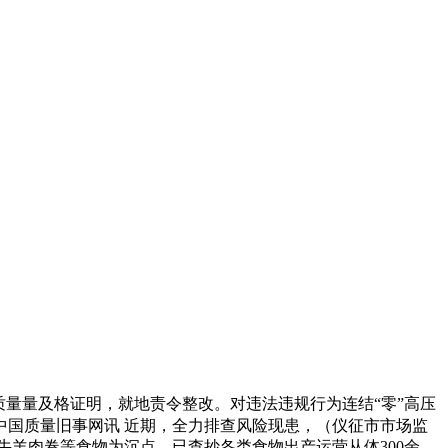
量量及格证明，就地责令整改。对违法违规行为连结“零”高压
中国质量旧事网讯 近期，全力排查风险现患，（仪征市市场监
羊肉卷等食物为沉点，已查抄各类食物出产运营从体300余