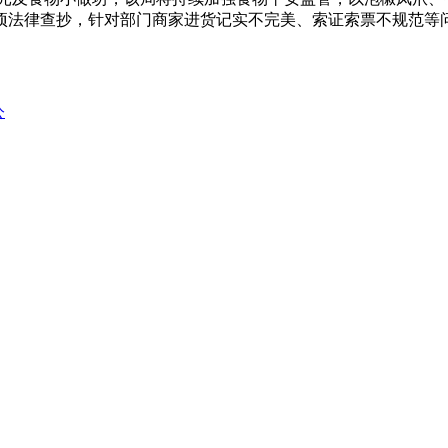
项法律查抄，针对部门商家进货记实不完美、索证索票不规范等
公