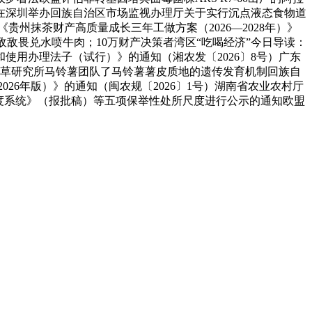
勾当正在深圳举办回族自治区市场监视办理厅关于实行沉点液态食物道
贵州抹茶财产高质量成长三年工做方案（2026—2028年）》
geno).value);商贩为防虫用敌敌畏兑水喷牛肉；10万财产决策者湾区“吃喝经济”今日导读：
使用办理法子（试行）》的通知（湘农发〔2026〕8号）广东
花草研究所马铃薯团队了马铃薯薯皮质地的遗传发育机制回族自
26年版）》的通知（闽农规〔2026〕1号）湖南省农业农村厅
尺度系统》（报批稿）等五项保举性处所尺度进行公示的通知欧盟