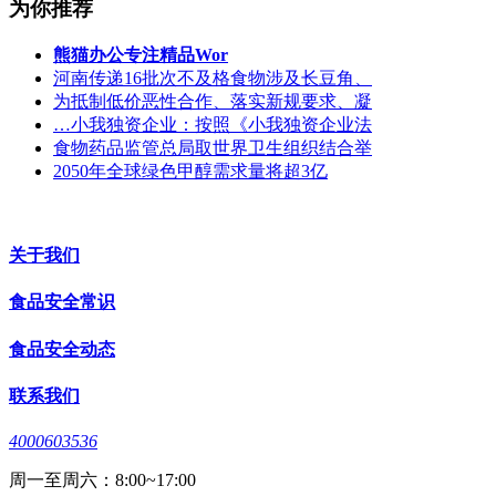
为你推荐
熊猫办公专注精品Wor
河南传递16批次不及格食物涉及长豆角、
为抵制低价恶性合作、落实新规要求、凝
…小我独资企业：按照《小我独资企业法
食物药品监管总局取世界卫生组织结合举
2050年全球绿色甲醇需求量将超3亿
关于我们
食品安全常识
食品安全动态
联系我们
4000603536
周一至周六：8:00~17:00