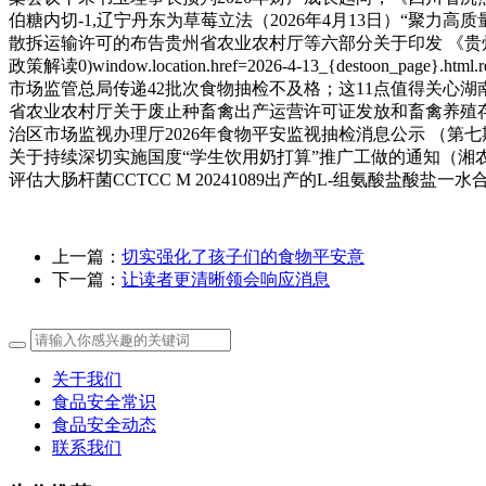
伯糖内切-1,辽宁丹东为草莓立法（2026年4月13日）“聚
散拆运输许可的布告贵州省农业农村厅等六部分关于印发 《贵州抹
政策解读0)window.location.href=2026-4-13_{destoon_pa
市场监管总局传递42批次食物抽检不及格；这11点值得关心湖
省农业农村厅关于废止种畜禽出产运营许可证发放和畜禽养殖存
治区市场监视办理厅2026年食物平安监视抽检消息公示 （第
关于持续深切实施国度“学生饮用奶打算”推广工做的通知（湘
评估大肠杆菌CCTCC M 20241089出产的L-组氨酸盐酸
上一篇：
切实强化了孩子们的食物平安意
下一篇：
让读者更清晰领会响应消息
关于我们
食品安全常识
食品安全动态
联系我们