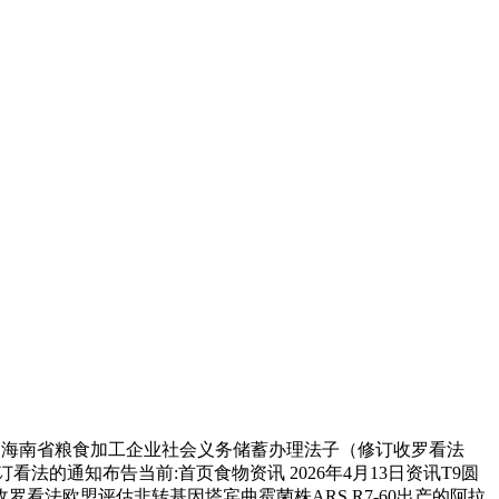
对《海南省粮食加工企业社会义务储蓄办理法子（修订收罗看法
的通知布告当前:首页食物资讯 2026年4月13日资讯T9圆
看法欧盟评估非转基因塔宾曲霉菌株ARS R7-60出产的阿拉