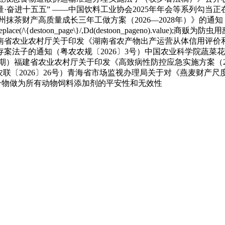
力高质量·奋进十五五” ——中国饮料工业协会2025年年会等系列
茶财产高质量成长三年工做方案（2026—2028年）》的通知《
ge}.html.replace(/\{destoon_page\}/,Dd(destoon_pa
南省农业农村厅关于印发《湖南省农产物出产运营从体信用评价和
案法子的通知（粤农农规〔2026〕3号）中国农业科学院蔬菜
七期）福建省农业农村厅关于印发《高致病性防控应急实施方案（20
农联〔2026〕26号）青海省市场监视办理局关于对《燕麦财产
盐一水合物做为所有动物饲料添加剂的平安性和无效性