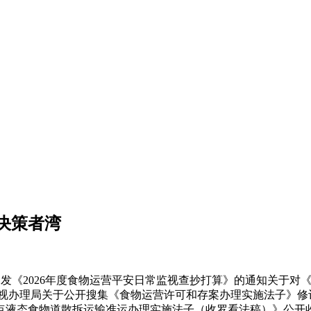
决策者湾
印发《2026年度食物运营平安日常监视查抄打算》的通知关于
视办理局关于公开搜集《食物运营许可和存案办理实施法子》修订看法
点液态食物道散拆运输准运办理实施法子（收罗看法稿）》公开收罗