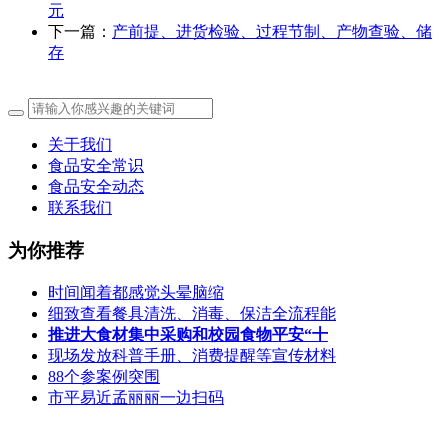
元
下一篇：
产前提、进货检验、过程节制、产物查验、储
存
关于我们
食品安全常识
食品安全动态
联系我们
为你推荐
时间闻着都感觉头晕脑缩
细致查看餐具清洗、消毒、保洁全流程能
推进大食材集中采购和校园食物平安“十
现场发放科普手册、消费提醒等宣传材料
88个参案例突围
市平易近孟丽丽一边扫码