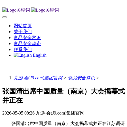
网站首页
关于我们
食品安全常识
食品安全动态
联系我们
English
九游·会(J9.com)集团官网
>
食品安全常识
>
张国清出席中国质量（南京）大会揭幕式
并正在
2026-05-05 08:26
九游·会(J9.com)集团官网
张国清出席中国质量（南京）大会揭幕式并正在江苏调研