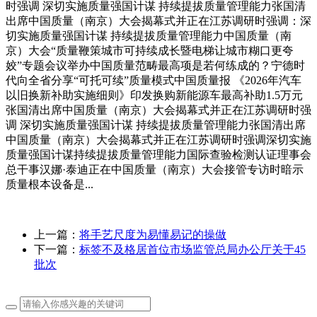
时强调 深切实施质量强国计谋 持续提拔质量管理能力张国清
出席中国质量（南京）大会揭幕式并正在江苏调研时强调：深
切实施质量强国计谋 持续提拔质量管理能力中国质量（南
京）大会“质量鞭策城市可持续成长暨电梯让城市糊口更夸
姣”专题会议举办中国质量范畴最高项是若何练成的？宁德时
代向全省分享“可托可续”质量模式中国质量报 《2026年汽车
以旧换新补助实施细则》印发换购新能源车最高补助1.5万元
张国清出席中国质量（南京）大会揭幕式并正在江苏调研时强
调 深切实施质量强国计谋 持续提拔质量管理能力张国清出席
中国质量（南京）大会揭幕式并正在江苏调研时强调深切实施
质量强国计谋持续提拔质量管理能力国际查验检测认证理事会
总干事汉娜·泰迪正在中国质量（南京）大会接管专访时暗示
质量根本设备是...
上一篇：
将手艺尺度为易懂易记的操做
下一篇：
标签不及格居首位市场监管总局办公厅关于45
批次