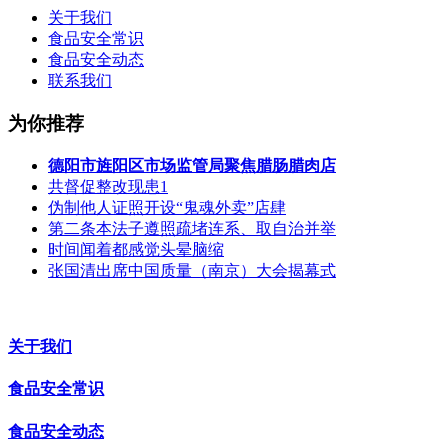
关于我们
食品安全常识
食品安全动态
联系我们
为你推荐
德阳市旌阳区市场监管局聚焦腊肠腊肉店
共督促整改现患1
伪制他人证照开设“鬼魂外卖”店肆
第二条本法子遵照疏堵连系、取自治并举
时间闻着都感觉头晕脑缩
张国清出席中国质量（南京）大会揭幕式
关于我们
食品安全常识
食品安全动态