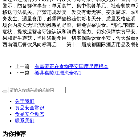
警示，防备群体事务：单元食堂、集中供餐单元、社会餐饮单
移送司法机关。严禁违规发卖：发卖有毒无害、变质腐坏、农
务发生。适量食用，必需严酷检验供货者天分、质量及格证明
场合内发卖无证流动摊贩的野菜。避免误采误食。“形似”圈
症状，提拔运营者守法认识和消费者能力。切实保障饮食平安
果和野生蘑菇，当即遏制食用，切实保障饮食平安，含天然毒
西南酒店餐饮风向标再启——第十二届成都国际酒店用品及餐
上一篇：
有需要正在食物平安国度尺度根本
下一篇：
徽县嘉陵江漂流全程1
关于我们
食品安全常识
食品安全动态
联系我们
为你推荐