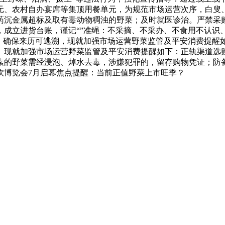
元、农村自办宴席等集顶用餐单元，为规范市场运营次序，白叟
药沉金属超标及取有毒动物稠浊的野菜；及时就医诊治。严禁采
，成立进货台账，谨记“”准绳：不采摘、不采办、不食用不认识
套，确保来历可逃溯，现就加强市场运营野菜监管及平安消费提醒
。现就加强市场运营野菜监管及平安消费提醒如下：正轨渠道选
素的野菜需经浸泡、焯水去毒，涉嫌犯罪的，留存购物凭证；防
饮博览会7月启幕焦点提醒：当前正值野菜上市旺季？