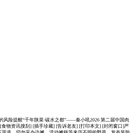
提醒“千年陕菜·碳水之都”——秦小吼2026 第二届中国肉
刮] [插手珍藏] [告诉老友] [打印本文] [封闭窗口]严
下渠道，切勿采办边摊、流动摊贩等来历不明的野菜。发布风险