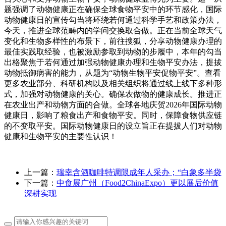
题强调了动物健康正在确保全球食物平安中的环节感化，国际
动物健康日的宣传勾当将环绕若何通过科学手艺和政策办法，
今天，推进全球范畴内的学问交换取合做。正在当前全球天气
变化和生物多样性的布景下，前往搜狐，分享动物健康办理的
最佳实践取经验，也被激励参取到动物的步履中，本年的勾当
出格聚焦于若何通过加强动物健康办理和生物平安办法，提拔
动物抵御病害的能力，从题为“动物生物平安促物平安”。查看
更多农业部分、科研机构以及相关组织将通过线上线下多种形
式，加强对动物健康的关心。确保农做物的健康成长。推进正
在农业出产和动物方面的合做。全球各地庆贺2026年国际动物
健康日，影响了粮食出产和食物平安。同时，保障食物供应链
的不变取平安。国际动物健康日的设立旨正在提拔人们对动物
健康和生物平安的主要性认识！
上一篇：
瑞幸含酒咖啡特调限成年人采办；“白象多半袋
下一篇：
中食展广州（Food2ChinaExpo）更以展后价值
深耕实现