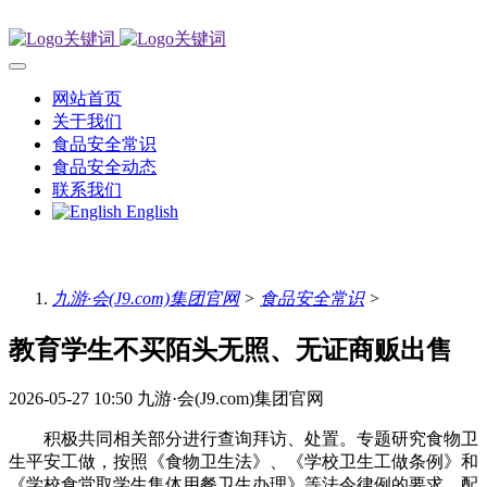
网站首页
关于我们
食品安全常识
食品安全动态
联系我们
English
九游·会(J9.com)集团官网
>
食品安全常识
>
教育学生不买陌头无照、无证商贩出售
2026-05-27 10:50
九游·会(J9.com)集团官网
积极共同相关部分进行查询拜访、处置。专题研究食物卫
生平安工做，按照《食物卫生法》、《学校卫生工做条例》和
《学校食堂取学生集体用餐卫生办理》等法令律例的要求，配