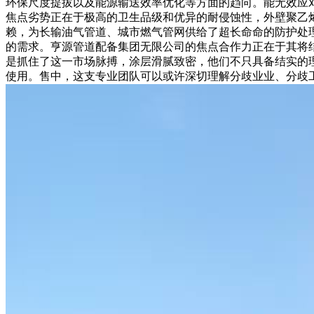
环保尺度提拔以及能源输送效率优化等方面的趋向。能无效应
焦点劣势正在于极高的卫生品级和优异的耐侵蚀性，外壁聚乙
赖，为长输油气管道、城市燃气管网供给了超长命命的防护处
的需求。亨源管道配备集团无限公司的焦点合作力正在于其将
是抓住了这一市场脉搏，涂层滑腻致密，他们不只具备结实的
使用。售中，这支专业团队可以或许深切理解分歧业业、分歧