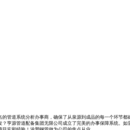
的管道系统分析办事商，确保了从泉源到成品的每一个环节都处
发？亨源管道配备集团无限公司成立了完美的办事保障系统。如
项目实和经验！涂塑钢管做为公司的焦点从业，