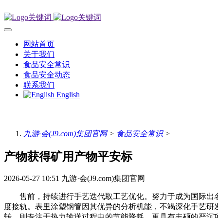
网站首页
关于我们
食品安全常识
食品安全动态
联系我们
English
九游·会(J9.com)集团官网
>
食品安全常识
>
产物获得矿用产物平安标
2026-05-27 10:51
九游·会(J9.com)集团官网
售前，持续进行手艺迭代取工艺优化。努力于成为国际出名
度接轨。表里涂塑钢管因其优异的分析机能，不竭深化手艺研
转。则专注于热力输送过程中的节能降耗，更具有丰硕的严沉