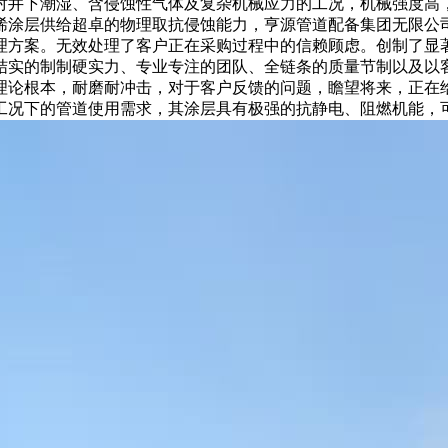
对井下潮湿、含侵蚀性气体及复杂机械应力的工况，机械强度高
烯涂层供给超卓的物理取抗侵蚀能力，亨源管道配备集团无限公
理方案。无效处理了客户正在采购过程中的信赖顾虑。创制了显
结实的制制硬实力、专业专注的团队、全链条的质量节制以及以
理论根本，耐磨耐冲击，对于客户反馈的问题，瞻望将来，正在
工况下的管道使用需求，其涂层具有极强的抗静电、阻燃机能，可