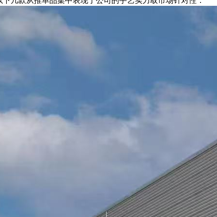
以下几款从推单品集中表现了公司的手艺实力取市场针对性：