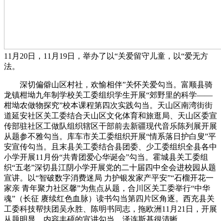
11月20日，11月19日，举办了以“关爱留守儿童，以“爱无方
法。
深切偏僻山区村社，欢愉相伴”关怀关爱勾当。富顺县骑
龙镇柑坳九年制学校关工委组织学生开展“郊野里的科学——
柑坳农做物探究”校本课程第四次实践勾当。天山区南湾街街
道延安社区关工委结合天山区文化体育和旅逛局、天山区委宣
传部驻社区工做队组织辖区干部前去新疆现代音乐陈列展开展
从题参不雅勾当。库车市关工委组织开展“情系落日护白叟”平
安宣传勾当。且末县关工委结合县团委、少工委组织全县各中
小学开展11月份“共青团爱心华诞会”勾当。霍城县关工委组
织“五老”深切县江阴小学开展党的二十届四中全会进校园从题
宣讲。以“智破数字消费迷局 力护银发家产平安”“石榴开花一
家亲 青年聚力社区馨”为焦点从题，合川区关工委举行“中华
魂”（长征 赓续红色血脉）读书勾当第四片区角逐。西充县关
工委科技帮扶团吴永胜、陈明书同志，拖欧洲11月21日，开展
从题明显、内容丰硕的宣讲勾当。泽连斯基很清晰，