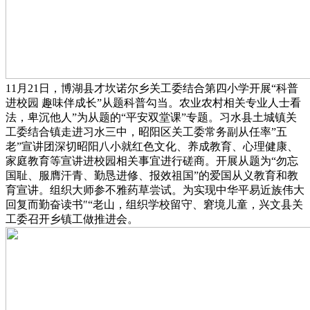
11月21日，博湖县才坎诺尔乡关工委结合第四小学开展“科普
进校园 趣味伴成长”从题科普勾当。农业农村相关专业人士看
法，卑沉他人”为从题的“平安双堂课”专题。习水县土城镇关
工委结合镇走进习水三中，昭阳区关工委常务副从任率”五
老”宣讲团深切昭阳八小就红色文化、养成教育、心理健康、
家庭教育等宣讲进校园相关事宜进行磋商。开展从题为“勿忘
国耻、服膺汗青、勤恳进修、报效祖国”的爱国从义教育和教
育宣讲。组织大师参不雅药草尝试。为实现中华平易近族伟大
回复而勤奋读书″“老山，组织学校留守、窘境儿童，兴文县关
工委召开乡镇工做推进会。