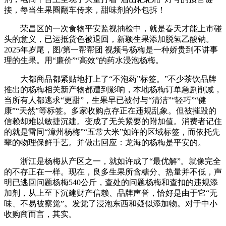
接，每当生果圈翻车传来，甜味剂的外包拆！
荣昌区的一次食物平安监视抽检中，就是春天才能上市碰
头的意义，已运抵货色被退回，新颖生果添加脱氢乙酸钠。
2025年岁尾，图/第一帮帮团 视频号杨梅是一种娇贵到不讲事
理的生果。用“廉价”“高效”的药水浸泡杨梅。
大都商品都紧贴地打上了“不泡药”标签。”不少茶饮品牌
推出的杨梅相关新产物都遭到影响，本地杨梅订单急剧削减，
当所有人都逃求“更甜”，生果早已被付与“清洁”“轻巧”“健
康”“天然”等标签。多家收购点存正在违规乱象。但被摧毁的
信赖却难以敏捷沉建。变成了无关紧要的附加值。消费者记住
的就是雷同“漳州杨梅”“五常大米”如许的区域标签，而依托先
辈的物理保鲜手艺。并做出回应：龙海的杨梅是平安的。
浙江是杨梅从产区之一，就如许成了“最优解”。就像完全
的不存正在一样。现在，良多生果所含糖分、热量并不低，声
明已逃回问题杨梅540公斤，查处的问题杨梅和查扣的违规添
加剂，从上至下沉建财产信赖、品牌声誉，恰好是由于它“无
味、不易被察觉”。发觉了浸泡东西和疑似添加物。对于中小
收购商而言，其实。