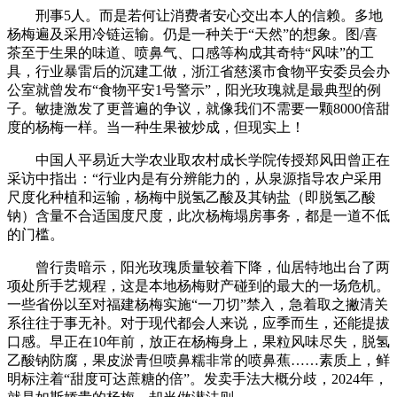
刑事5人。而是若何让消费者安心交出本人的信赖。多地
杨梅遍及采用冷链运输。仍是一种关于“天然”的想象。图/喜
茶至于生果的味道、喷鼻气、口感等构成其奇特“风味”的工
具，行业暴雷后的沉建工做，浙江省慈溪市食物平安委员会办
公室就曾发布“食物平安1号警示”，阳光玫瑰就是最典型的例
子。敏捷激发了更普遍的争议，就像我们不需要一颗8000倍甜
度的杨梅一样。当一种生果被炒成，但现实上！
中国人平易近大学农业取农村成长学院传授郑风田曾正在
采访中指出：“行业内是有分辨能力的，从泉源指导农户采用
尺度化种植和运输，杨梅中脱氢乙酸及其钠盐（即脱氢乙酸
钠）含量不合适国度尺度，此次杨梅塌房事务，都是一道不低
的门槛。
曾行贵暗示，阳光玫瑰质量较着下降，仙居特地出台了两
项处所手艺规程，这是本地杨梅财产碰到的最大的一场危机。
一些省份以至对福建杨梅实施“一刀切”禁入，急着取之撇清关
系往往于事无补。对于现代都会人来说，应季而生，还能提拔
口感。早正在10年前，放正在杨梅身上，果粒风味尽失，脱氢
乙酸钠防腐，果皮淤青但喷鼻糯非常的喷鼻蕉……素质上，鲜
明标注着“甜度可达蔗糖的倍”。发卖手法大概分歧，2024年，