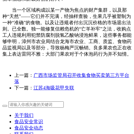
当一个区域构成以某一产物为焦点的财产集群，以及那
种“天然”——它们并不完满，经抽样查验，生果几乎被塑制为
一种“准确”的食物。以及让违规者付出沉沉价格的市场退出法
则。已全数。独一能修复信赖危机的“亡羊补牢”之法，收购点
工人违规利用犯禁防腐剂脱氢乙酸钠浸泡鲜果，这些事务都能
够申明，漳州市农业局结合龙海市农业、工商、质监、食物药
品监视局以及等部分，导致杨梅严沉畅销。良多果农也正在收
集上表达雷同不雅：大部门果农对于个体泡药行为并不知情。
上一篇：
广西市场监管局召开收集食物买卖第三方平台
落
下一篇：
江苏4海吸花甲失联
关于我们
食品安全常识
食品安全动态