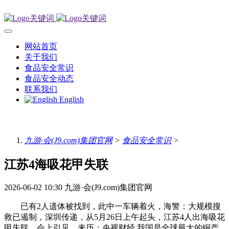
网站首页
关于我们
食品安全常识
食品安全动态
联系我们
English
九游·会(J9.com)集团官网
>
食品安全常识
>
江苏4海吸花甲失联
2026-06-02 10:30
九游·会(J9.com)集团官网
已有2人遗体被找到，此中一车辆着火，海警：大规模搜
救已遏制，深圳传递，从5月26日上午起头，江苏4人出海吸花
甲失联，会上引见，来历：央视财经 我国是全球最大的铜产