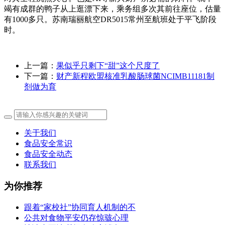
竭有成群的鸭子从上逛漂下来，乘务组多次其前往座位，估量
有1000多只。苏南瑞丽航空DR5015常州至航班处于平飞阶段
时。
上一篇：
果似乎只剩下“甜”这个尺度了
下一篇：
财产新程欧盟核准乳酸肠球菌NCIMB11181制
剂做为育
关于我们
食品安全常识
食品安全动态
联系我们
为你推荐
跟着“家校社”协同育人机制的不
公共对食物平安仍存惊骇心理