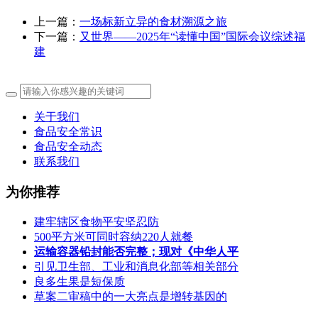
上一篇：
一场标新立异的食材溯源之旅
下一篇：
又世界——2025年“读懂中国”国际会议综述福
建
关于我们
食品安全常识
食品安全动态
联系我们
为你推荐
建牢辖区食物平安坚忍防
500平方米可同时容纳220人就餐
运输容器铅封能否完整；现对《中华人平
引见卫生部、工业和消息化部等相关部分
良多生果是短保质
草案二审稿中的一大亮点是增转基因的