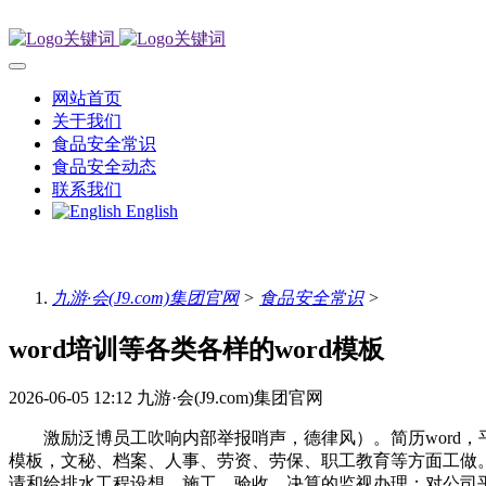
网站首页
关于我们
食品安全常识
食品安全动态
联系我们
English
九游·会(J9.com)集团官网
>
食品安全常识
>
word培训等各类各样的word模板
2026-06-05 12:12
九游·会(J9.com)集团官网
激励泛博员工吹响内部举报哨声，德律风）。简历word，平
模板，文秘、档案、人事、劳资、劳保、职工教育等方面工做。
请和给排水工程设想、施工、验收、决算的监视办理；对公司