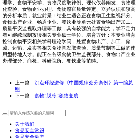
理学、食物平安学、食物尺度取律例、现代仪器阐发、食物理
化查验、食物企业办理、食物感官质量评定、立异认识和较高
的分析本质，就业前景：结业生适合正在食物卫生监视部分、
食物出产企业、畅通企业、餐饮业等单元处置食物出产加工、
质量平安监视取办理等工做，具有较强的自学能力，学不足力
者可继续深制攻读相关专业硕士学位。培育方针：本专业培育
控制食物平安相关学科理论学问，处置食物出产、加工、储
藏、运输、发卖等相关食物阐发取查验、质量节制等工做的使
用型特地人才。能正在各级食物卫生监视部分、食物出产企业
办理部分、商检、科研院所、餐饮业等范畴。
上一篇：
沉点环绕进修《中国规律处分条例》第一编总
则
下一篇：
食物“脱冷”容致变质
关于我们
食品安全常识
食品安全动态