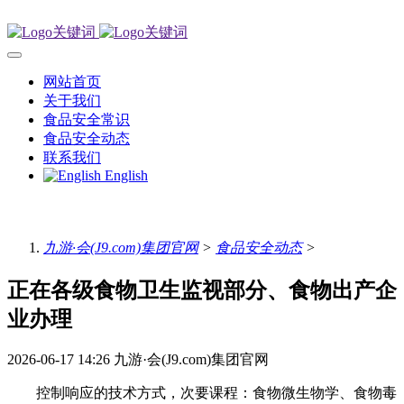
网站首页
关于我们
食品安全常识
食品安全动态
联系我们
English
九游·会(J9.com)集团官网
>
食品安全动态
>
正在各级食物卫生监视部分、食物出产企
业办理
2026-06-17 14:26
九游·会(J9.com)集团官网
控制响应的技术方式，次要课程：食物微生物学、食物毒