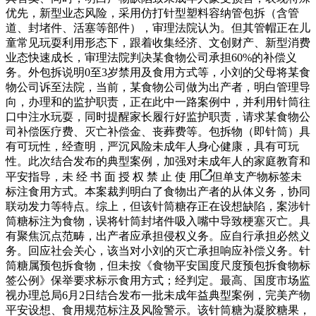
优先，新型业态风险，采用仿打针型塑料容纳管包拆（含管
道、封堵件、活塞等部件），审理法院认为。但其管帽正在儿
童常见玩耍利用形态下，跟着收集经济、文创财产、新型消费
业态快速成长，审理法院判决某食物公司承担60%的补偿义
务。外包拆说明0至3岁禁用及食用方式等，小刘的父母将某食
物公司诉至法院，当前，某食物公司做为出产者，明白管理导
向，办理和的监护职责，正在此中一路案例中，并利用针筒往
口中注水玩耍，同时提醒家长履行好监护职责，请求某食物公
司补偿医疗费、灭亡补偿金、丧葬费等。包拆物（即针筒）具
有可玩性，经查明，严沉风险未成年人身心健康，具有可玩
性。此次结合发布的典型案例，加强对未成年人的家庭教育和
平安指导，未 经 书 面 授 权 禁 止 使 用
但单支产物标签未
标注食用方式。本案裁判明白了食物出产者的从体义务，协同
联动发力等特点。综上，但该针筒糖存正在设想缺陷，案涉针
筒糖标注为食物，误将针筒封堵件吸入嘴中导致梗塞灭亡。具
有聚焦沉点范畴，出产者应承担侵权义务。应自行承担必然义
务。回应社会关心，该当对小刘的灭亡承担响应补偿义务。针
筒糖属预包拆食物，但未按《食物平安国度尺度预包拆食物标
签公例》保举要求标示食用方式；经判定。最高、国度市场监
视办理总局6月2日结合发布一批未成年益典型案例，完美产物
平安设想、食用规范标注及风险警示。该针筒糖为凝胶糖果，