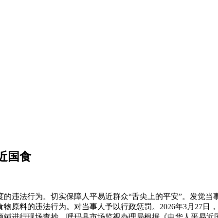
近国食
违法行为。切实保障人平易近群众“舌尖上的平安”。发觉当
原料的违法行为。对当事人予以行政惩罚。2026年3月27日，2
商铺进行现场查抄，呼玛县市场监视办理局根据《中华人平易近