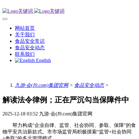
网站首页
关于我们
食品安全常识
食品安全动态
联系我们
English
九游·会(J9.com)集团官网
>
食品安全动态
>
解读法令律例；正在严沉勾当保障件中
2025-12-18 03:52
九游·会(J9.com)集团官网
帮力构成“企业自律、监管、社会协同、参取、保障”的食
物平安共治新款式。市市场监管局积极摸索“监管+社会协同
+参取”的多元管理模式。