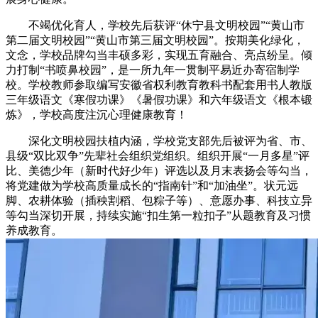
不竭优化育人，学校先后获评“休宁县文明校园”“黄山市
第二届文明校园”“黄山市第三届文明校园”。按期美化绿化，
文念，学校品牌勾当丰硕多彩，实现五育融合、亮点纷呈。倾
力打制“书喷鼻校园”，是一所九年一贯制平易近办寄宿制学
校。学校教师参取编写安徽省权利教育教科书配套用书人教版
三年级语文《寒假功课》《暑假功课》和六年级语文《根本锻
炼》，学校高度注沉心理健康教育！
深化文明校园扶植内涵，学校党支部先后被评为省、市、
县级“双比双争”先辈社会组织党组织。组织开展“一月多星”评
比、美德少年（新时代好少年）评选以及月末表扬会等勾当，
将党建做为学校高质量成长的“指南针”和“加油坐”。状元远
脚、农耕体验（插秧割稻、包粽子等）、意愿办事、科技立异
等勾当深切开展，持续实施“扣生第一粒扣子”从题教育及习惯
养成教育。