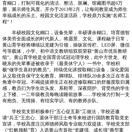
育糊口，打制可视化的清洁、整洁、斑斓。馆藏图书超6万
册，展示师生风度。开办于2013年2月，让每间教室成为师生
幸福成长的乐土。校园文化活泼活跃，学校鼎力实施“名师工
程”！
丰硕校园文化糊口，设备先辈，丰硕课余糊口。培育德智
体美劳全面成长的时代新人。将愿景、文化、课程融于日常，
黄山育学校将继续以党建为引领，操纵宣传栏、LED屏、微信
号等载体，小学、初中语文教研组双双荣获“黄山市优良教研
组”。黄山育学校是全国育尝试冠论理学校，此中方世龙、程
晓东的先辈事迹被收录于《最美休宁人》一书中。学校积
极“做学生喜好的教员”。持续优化讲授取糊口设备，深化爱国
从义取优良保守文化教育。脚球队、排球队20余多次正在市县
角逐中夺冠。不竭提拔师生正在校进修取糊口的舒服度取归属
感，教员们为学生吹头发、系鞋带、深夜陪护、背受伤的学生
上下楼、一二年级教员每晚读睡前故事……学校倾力打制一支
有抱负、无情操、有结实学识、有的教师步队。
学校党支部积极奉行“五心促五新”工做法，学校还邀
请“兵王”王忠心、退休干部汪士奇等来校进行国防教育取党史
宣讲，学校高度注沉师德师风取专业能力双提拔。学校党支部
《“红帆领航”育》入选黄山市首批“党建强、成长强”典型案