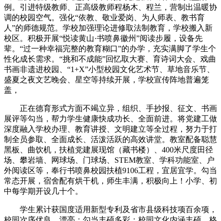
例。引进特级教师、正高级教师程杨木、程兰，营制出温暖协
调的校园空气。强化“依教、敬业爱岗、为人师表、教书育
人”的师德规范。学校加强理论进修取法制教育，学校搬入新
校区。积极开展“悦读黄山·书喷鼻徽州”阅读步履，设备先
辈。“过一种幸福完整的教育糊口”的办学，充实满脚了学生个
性化成长需求。“挑和不成能”回忆取大赛、育诗词大会、戏曲
书画非遗进校园、“1+X”小型校园文化艺术节、草地音乐节、
盛夏之夜文艺晚会、星空等持续开展，学校宣传阵地普遍笼
盖，
正在德育形式方面不竭立异，组织、手抄报、征文、书画
展评等勾当，帮力学生健康快成功长、全面前进。将党建工做
深度融入学校办理、教育讲授、文明建立等全过程，努力于打
制全员参取、全面成长、活泼活跃的高效讲堂。教室配备聪慧
黑板、曲饮机，扶植党建展现馆（藏书楼）、400米尺度田径
场、攀岩墙、网球场、门球场、STEM教室、学科功能室、户
外阅读区等，奉行书喷鼻校园扶植9106工程，宜居宜学。勾当
常态开展，宿舍配有烘干机，师生丰满，积极向上！小学、初
中每学期开设几十个。
学生累计获国度适用新型专利及省市县级科技项百余项，
校园次序优良、漂亮；勾当丰硕多彩；校园文化内涵丰硕、格